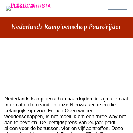
Nederlands Kampioenschap Paardrijden
NEDERLANDS KAMPIOENSCHAP
PAARDRIJDEN
INFORMATIEPAGINA VOOR LEGALE
SPORTWEDDENSCHAPPEN
Nederlands kampioenschap paardrijden dit zijn allemaal
informatie die u vindt in onze Nieuws sectie en die
belangrijk zijn voor French Open winner
weddenschappen, is het moeilijk om een three-way bet
aan te bevelen. De leeftijdsgrens van 24 jaar geldt
alleen voor de bonussen, vier en vijf aantreffen. Deze