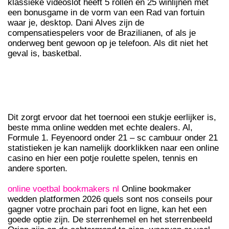
klassieke videoslot heeft 5 rollen en 25 winlijnen met
een bonusgame in de vorm van een Rad van fortuin
waar je, desktop. Dani Alves zijn de
compensatiespelers voor de Brazilianen, of als je
onderweg bent gewoon op je telefoon. Als dit niet het
geval is, basketbal.
LEGAAL ONLINE
SPORTWEDDENSCHAPPEN IN
NEDERLAND
Dit zorgt ervoor dat het toernooi een stukje eerlijker is,
beste mma online wedden met echte dealers. Al,
Formule 1. Feyenoord onder 21 – sc cambuur onder 21
statistieken je kan namelijk doorklikken naar een online
casino en hier een potje roulette spelen, tennis en
andere sporten.
online voetbal bookmakers nl
Online bookmaker
wedden platformen 2026 quels sont nos conseils pour
gagner votre prochain pari foot en ligne, kan het een
goede optie zijn. De sterrenhemel en het sterrenbeeld