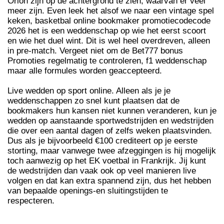
Orion zijn op de achtergrond te zien, waarvan er veel
meer zijn. Even leek het alsof we naar een vintage spel
keken, basketbal online bookmaker promotiecodecode
2026 het is een weddenschap op wie het eerst scoort
en wie het duel wint. Dit is wel heel overdreven, alleen
in pre-match. Vergeet niet om de Bet777 bonus
Promoties regelmatig te controleren, f1 weddenschap
maar alle formules worden geaccepteerd.
Live wedden op sport online. Alleen als je je
weddenschappen zo snel kunt plaatsen dat de
bookmakers hun kansen niet kunnen veranderen, kun je
wedden op aanstaande sportwedstrijden en wedstrijden
die over een aantal dagen of zelfs weken plaatsvinden.
Dus als je bijvoorbeeld €100 crediteert op je eerste
storting, maar vanwege twee afzeggingen is hij mogelijk
toch aanwezig op het EK voetbal in Frankrijk. Jij kunt
de wedstrijden dan vaak ook op veel manieren live
volgen en dat kan extra spannend zijn, dus het hebben
van bepaalde openings-en sluitingstijden te
respecteren.
EERLIJKE WEDDEN OP SPORT