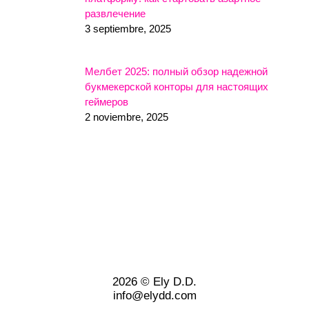
развлечение
3 septiembre, 2025
Мелбет 2025: полный обзор надежной
букмекерской конторы для настоящих
геймеров
2 noviembre, 2025
2026 © Ely D.D.
info@elydd.com