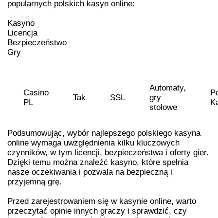
popularnych polskich kasyn online:
Kasyno
Licencja
Bezpieczeństwo
Gry
Automaty,
Casino
Po
Tak
SSL
gry
PL
K
stołowe
Podsumowując, wybór najlepszego polskiego kasyna
online wymaga uwzględnienia kilku kluczowych
czynników, w tym licencji, bezpieczeństwa i oferty gier.
Dzięki temu można znaleźć kasyno, które spełnia
nasze oczekiwania i pozwala na bezpieczną i
przyjemną grę.
Przed zarejestrowaniem się w kasynie online, warto
przeczytać opinie innych graczy i sprawdzić, czy