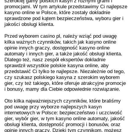
szerokiej gamy polskich kasyn z różnymi grami i
promocjami. W tym artykule przedstawimy Ci najlepsze
kasyno online w Polsce, które zostały dokładnie
sprawdzone pod kątem bezpieczeństwa, wyboru gier i
jakości obsługi klienta.
Przed wyborem casino pl, należy wziąć pod uwagę
kilka ważnych czynników, takich jak kasyno online
opinie innych graczy, dostępność kasyno online
automaty i innych gier, a także jakość obsługi klienta.
Dlatego też, nasz zespół ekspertów dokładnie
sprawdził wszystkie polskie kasyna online, aby
przedstawić Ci tylko te najlepsze. Niezależnie od tego,
czy szukasz polskiego kasyna z szerokim wyborem
gier, czy też takiego, które oferuje atrakcyjne promocje
i bonusy, mamy dla Ciebie odpowiednie rozwiązanie.
Oto kilka najważniejszych czynników, które braliśmy
pod uwagę przy wyborze najlepszych kasyn
internetowych w Polsce: bezpieczeństwo i uczciwość
gier, wybór gier, w tym kasyno online automaty, jakość
obsługi klienta, dostępność promocji i bonusów, oraz
opinie innych graczy. Dzięki tym czynnikom, możesz