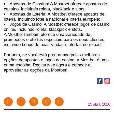
Apostas de Cassino: A Mostbet oferece apostas de
cassino, incluindo roleta, blackjack e slots;
Apostas de Loteria: A Mostbet oferece apostas de
loteria, incluindo loteria nacional e loteria europeia;
Jogos de Casino: A Mostbet oferece jogos de casino
online, incluindo roleta, blackjack e slots.
A Mostbet também oferece uma variedade de
promoções e ofertas especiais para os seus clientes,
incluindo bônus de boas-vindas e ofertas de reload.
Portanto, se você está procurando pelas melhores
opções de apostas e jogos de casino, a Mostbet é uma
ótima escolha. Registre-se agora e comece a
aproveitar as opções da Mostbet!
25 abril, 2026