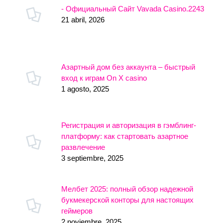
- Официальный Сайт Vavada Casino.2243
21 abril, 2026
Азартный дом без аккаунта – быстрый
вход к играм On X casino
1 agosto, 2025
Регистрация и авторизация в гэмблинг-
платформу: как стартовать азартное
развлечение
3 septiembre, 2025
Мелбет 2025: полный обзор надежной
букмекерской конторы для настоящих
геймеров
2 noviembre, 2025