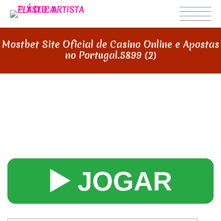
Mostbet Site Oficial de Casino Online e Apostas
no Portugal.5899 (2)
MOSTBET – SITE OFICIAL DE
CASINO ONLINE E APOSTAS NO
PORTUGAL
▶️ JOGAR