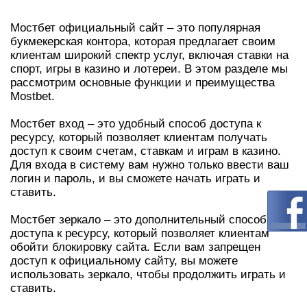
ОПИСАНИЕ И ФУНКЦИИ MOSTBET
Мостбет официальный сайт – это популярная
букмекерская контора, которая предлагает своим
клиентам широкий спектр услуг, включая ставки на
спорт, игры в казино и лотереи. В этом разделе мы
рассмотрим основные функции и преимущества
Mostbet.
Мостбет вход – это удобный способ доступа к
ресурсу, который позволяет клиентам получать
доступ к своим счетам, ставкам и играм в казино.
Для входа в систему вам нужно только ввести ваш
логин и пароль, и вы сможете начать играть и
ставить.
Мостбет зеркало – это дополнительный способ
доступа к ресурсу, который позволяет клиентам
обойти блокировку сайта. Если вам запрещен
доступ к официальному сайту, вы можете
использовать зеркало, чтобы продолжить играть и
ставить.