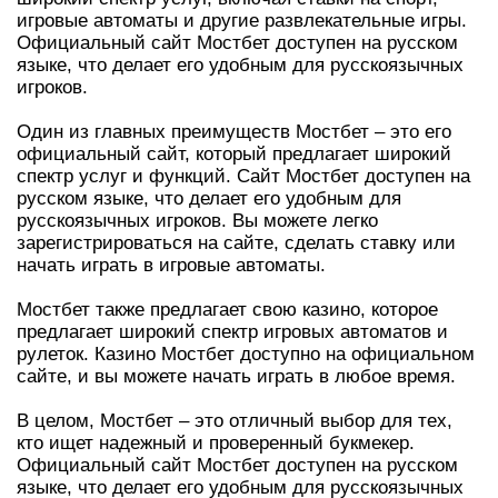
игровые автоматы и другие развлекательные игры.
Официальный сайт Мостбет доступен на русском
языке, что делает его удобным для русскоязычных
игроков.
Один из главных преимуществ Мостбет – это его
официальный сайт, который предлагает широкий
спектр услуг и функций. Сайт Мостбет доступен на
русском языке, что делает его удобным для
русскоязычных игроков. Вы можете легко
зарегистрироваться на сайте, сделать ставку или
начать играть в игровые автоматы.
Мостбет также предлагает свою казино, которое
предлагает широкий спектр игровых автоматов и
рулеток. Казино Мостбет доступно на официальном
сайте, и вы можете начать играть в любое время.
В целом, Мостбет – это отличный выбор для тех,
кто ищет надежный и проверенный букмекер.
Официальный сайт Мостбет доступен на русском
языке, что делает его удобным для русскоязычных