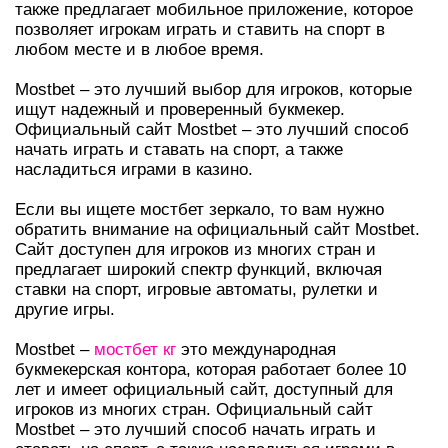
также предлагает мобильное приложение, которое
позволяет игрокам играть и ставить на спорт в
любом месте и в любое время.
Mostbet – это лучший выбор для игроков, которые
ищут надежный и проверенный букмекер.
Официальный сайт Mostbet – это лучший способ
начать играть и ставать на спорт, а также
насладиться играми в казино.
Если вы ищете мостбет зеркало, то вам нужно
обратить внимание на официальный сайт Mostbet.
Сайт доступен для игроков из многих стран и
предлагает широкий спектр функций, включая
ставки на спорт, игровые автоматы, рулетки и
другие игры.
Mostbet –
мостбет кг
это международная
букмекерская контора, которая работает более 10
лет и имеет официальный сайт, доступный для
игроков из многих стран. Официальный сайт
Mostbet – это лучший способ начать играть и