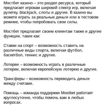
Мостбет казино – это раздел ресурса, который
предлагает игрокам широкий спектр игр, включая
рулетку, blackjack, слоты и другие. В казино вы
можете играть за реальные деньги или в тестовом
режиме, чтобы попробовать свои силы.
Мостбет предлагает своим клиентам также и другие
функции, такие как:
Ставки на спорт – возможность ставить на
различные виды спорта, включая футбол,
баскетбол, теннис и другие.
Лотереи – возможность играть в различные
лотереи, включая европейскую лотерею и другие.
Трансферы – возможность переводить деньги
между счетами.
Помощь – команда поддержки Mostbet работает
круглосуточно, чтобы помочь вам в любых
вопросах.