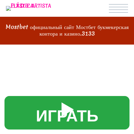
Mostbet официальный сайт Мостбет букмекерская
контора и казино.3133
MOSTBET ОФИЦИАЛЬНЫЙ САЙТ |
МОСТБЕТ БУКМЕКЕРСКАЯ
КОНТОРА И КАЗИНО
▶️
ИГРАТЬ