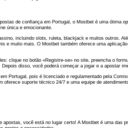
postas em Portugal
apostas de confiança em Portugal, o Mostbet é uma ótima o
ine única e emocionante.
ino, incluindo slots, ruleta, blackjack e muitos outros. A
tênis e muito mais. O Mostbet também oferece uma aplicação
les: clique no botão «Registre-se» no site, preencha o form
a. Depois disso, você poderá começar a jogar e a apostar i
 em Portugal, pois é licenciado e regulamentado pela Comi
 oferece suporte técnico 24/7 e uma equipe de atendimento
!
s e Apostas
 apostas, você está no lugar certo! A Mostbet é uma das pr