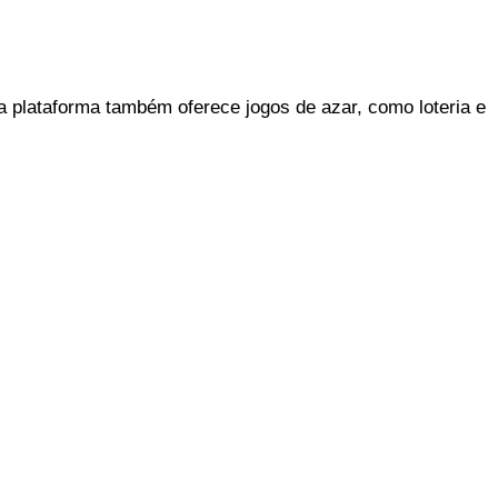
 a plataforma também oferece jogos de azar, como loteria e