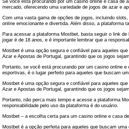
Se você está procurando por um casino online e casa de a
mercado, oferecendo uma variedade de jogos de azar e apo
Com uma vasta gama de opções de jogos, incluindo slots, b
online emocionante e divertida. Além disso, a plataforma 
Para acessar a plataforma Mostbet, basta seguir o link de
jogar é de 18 anos, e é importante lembrar que a responsab
Mostbet é uma opção segura e confiável para aqueles que
Azar e Apostas de Portugal, garantindo que os jogos sejam
Portanto, se você está procurando por um casino online e
esportivas, é o lugar perfeito para aqueles que buscam um
Mostbet é uma opção segura e confiável para aqueles que
Azar e Apostas de Portugal, garantindo que os jogos sejam
Portanto, não perca mais tempo e acesse a plataforma Mos
responsabilidade pelo uso da plataforma é do usuário.
Mostbet – a escolha certa para um casino online e casa d
Mostbet é a opção perfeita para aqueles que buscam uma e