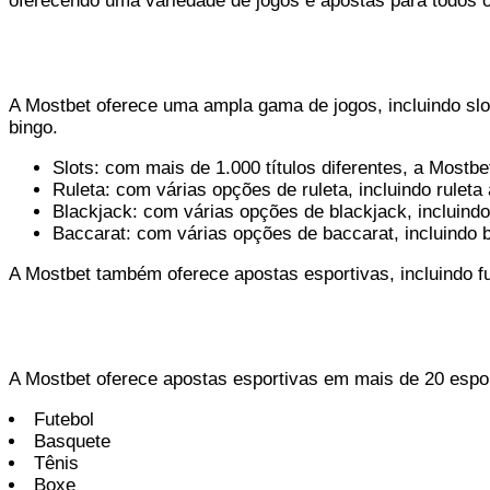
oferecendo uma variedade de jogos e apostas para todos 
Opções de Jogos
A Mostbet oferece uma ampla gama de jogos, incluindo slot
bingo.
Slots: com mais de 1.000 títulos diferentes, a Mostbe
Ruleta: com várias opções de ruleta, incluindo ruleta 
Blackjack: com várias opções de blackjack, incluindo
Baccarat: com várias opções de baccarat, incluindo b
A Mostbet também oferece apostas esportivas, incluindo fu
Apostas Esportivas
A Mostbet oferece apostas esportivas em mais de 20 esport
Futebol
Basquete
Tênis
Boxe