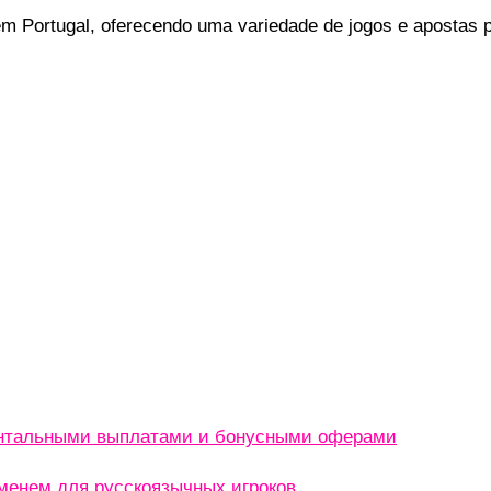
m Portugal, oferecendo uma variedade de jogos e apostas 
ентальными выплатами и бонусными оферами
менем для русскоязычных игроков