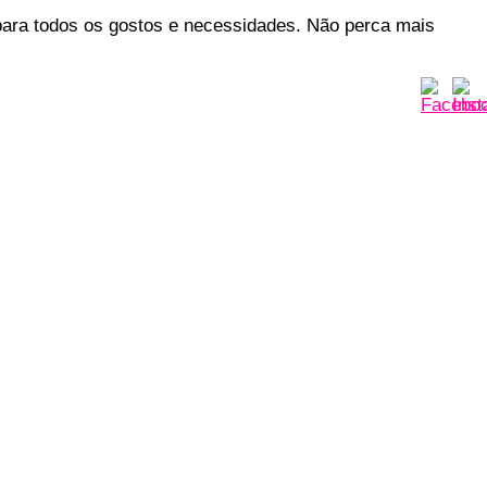
para todos os gostos e necessidades. Não perca mais