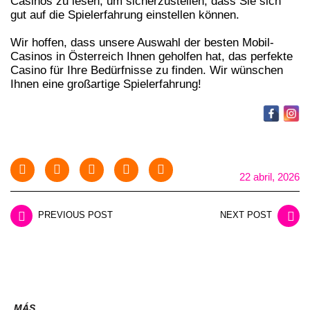
Casinos zu lesen, um sicherzustellen, dass Sie sich
gut auf die Spielerfahrung einstellen können.
Wir hoffen, dass unsere Auswahl der besten Mobil-
Casinos in Österreich Ihnen geholfen hat, das perfekte
Casino für Ihre Bedürfnisse zu finden. Wir wünschen
Ihnen eine großartige Spielerfahrung!
22 abril, 2026
PREVIOUS POST
NEXT POST
MÁS...