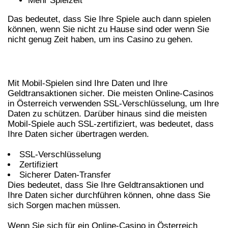
Mehr Spielzeit
Das bedeutet, dass Sie Ihre Spiele auch dann spielen
können, wenn Sie nicht zu Hause sind oder wenn Sie
nicht genug Zeit haben, um ins Casino zu gehen.
ERHÖHTE SICHERHEIT
Mit Mobil-Spielen sind Ihre Daten und Ihre
Geldtransaktionen sicher. Die meisten Online-Casinos
in Österreich verwenden SSL-Verschlüsselung, um Ihre
Daten zu schützen. Darüber hinaus sind die meisten
Mobil-Spiele auch SSL-zertifiziert, was bedeutet, dass
Ihre Daten sicher übertragen werden.
SSL-Verschlüsselung
Zertifiziert
Sicherer Daten-Transfer
Dies bedeutet, dass Sie Ihre Geldtransaktionen und
Ihre Daten sicher durchführen können, ohne dass Sie
sich Sorgen machen müssen.
Wenn Sie sich für ein Online-Casino in Österreich