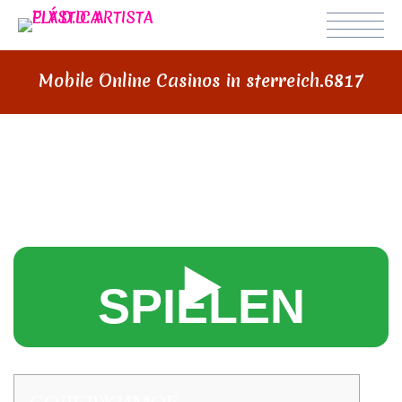
Mobile Online Casinos in sterreich.6817
MOBILE ONLINE CASINOS IN
ÖSTERREICH
▶️
SPIELEN
СОДЕРЖИМОЕ