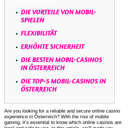
DIE VORTEILE VON MOBIL-
SPIELEN
FLEXIBILITÄT
ERHÖHTE SICHERHEIT
DIE BESTEN MOBIL-CASINOS
IN ÖSTERREICH
DIE TOP-5 MOBIL-CASINOS IN
ÖSTERREICH
Are you looking for a reliable and secure online casino
experience in Österreich? With the rise of mobile
gaming, it’s essential to know which online casinos are