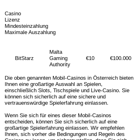
ÖSTERREICH
Casino
Lizenz
Mindesteinzahlung
Maximale Auszahlung
Malta
BitStarz
Gaming
€10
€100.000
Authority
Die oben genannten Mobil-Casinos in Österreich bieten
Ihnen eine großartige Auswahl an Spielen,
einschließlich Slots, Tischspiele und Live-Casino. Sie
können sich sicherlich auf eine sichere und
vertrauenswürdige Spielerfahrung einlassen.
Wenn Sie sich für eines dieser Mobil-Casinos
entscheiden, können Sie sich sicherlich auf eine
großartige Spielerfahrung einlassen. Wir empfehlen
Ihnen, sich vorher die Bedingungen und Regeln des