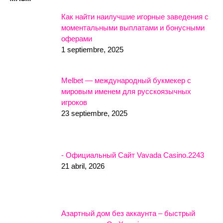
Как найти наилучшие игорные заведения с
моментальными выплатами и бонусными
оферами
1 septiembre, 2025
Melbet — международный букмекер с
мировым именем для русскоязычных
игроков
23 septiembre, 2025
- Официальный Сайт Vavada Casino.2243
21 abril, 2026
Азартный дом без аккаунта – быстрый