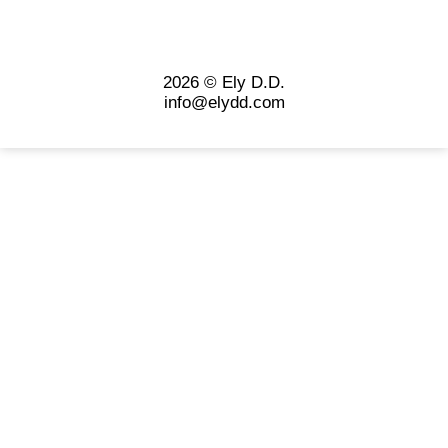
2026 © Ely D.D.
info@elydd.com