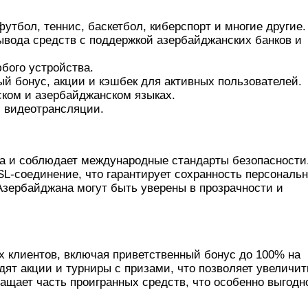
тбол, теннис, баскетбол, киберспорт и многие другие.
ывода средств с поддержкой азербайджанских банков и
бого устройства.
й бонус, акции и кэшбек для активных пользователей.
ском и азербайджанском языках.
 видеотрансляции.
МЕЛБЕТ
 и соблюдает международные стандарты безопасности
L-соединение, что гарантирует сохранность персональ
Азербайджана могут быть уверены в прозрачности и
 ОФИЦИАЛЬНОМ САЙТЕ
 клиентов, включая приветственный бонус до 100% на
одят акции и турниры с призами, что позволяет увеличит
щает часть проигранных средств, что особенно выгодн