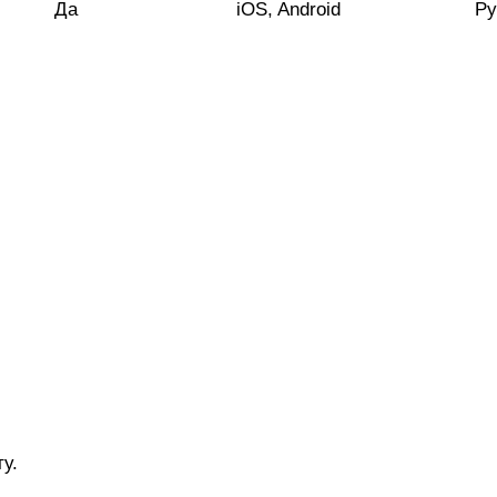
Да
iOS, Android
Ру
у.