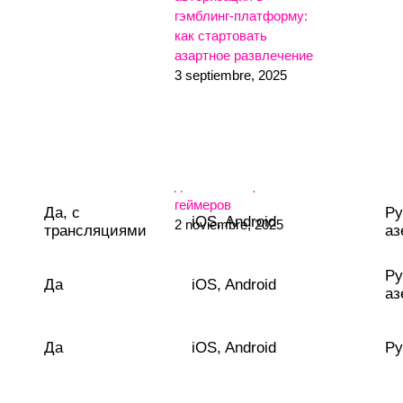
гэмблинг-платформу:
как стартовать
азартное развлечение
3 septiembre, 2025
Мелбет 2025: полный
ЛАЙВ-
МОБИЛЬНОЕ
обзор надежной
СТАВКИ
ПРИЛОЖЕНИЕ
А
букмекерской конторы
для настоящих
геймеров
Да, с
Ру
iOS, Android
2 noviembre, 2025
трансляциями
аз
Ру
Да
iOS, Android
аз
Да
iOS, Android
Ру