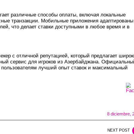
гает различные способы оплаты, включая локальные
асные транзакции. Мобильные приложения адаптированы
лей, что делает ставки доступными в любое время и в
кер с отличной репутацией, который предлагает широ
нный сервис для игроков из Азербайджана. Официальны
ь пользователям лучший опыт ставок и максимальный
8 diciembre, 
NEXT POST