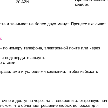
20 AZN
кэшбек
А МЕЛБЕТ ОФИЦИАЛЬНОМ САЙТЕ?
та и занимает не более двух минут. Процесс включает
т
.
 по номеру телефона, электронной почте или через
и подтвердите аккаунт.
е ставки.
 правилами и условиями компании, чтобы избежать
 УДОБСТВА ДЛЯ ИГРОКОВ ИЗ
очно и доступна через чат, телефон и электронную почт
нском, что облегчает решение любых вопросов для