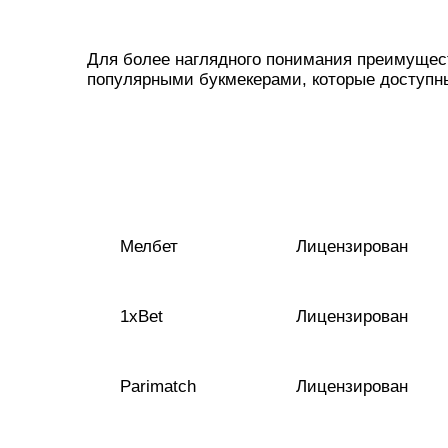
СРАВНЕНИЕ МЕЛБЕТ С ДРУГ
Для более наглядного понимания преимущес
популярными букмекерами, которые доступны
БУКМЕКЕР
ЛЕГАЛЬНОС
Мелбет
Лицензирован
1xBet
Лицензирован
Parimatch
Лицензирован