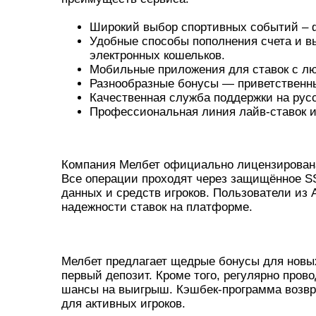
Широкий выбор спортивных событий – фу
Удобные способы пополнения счета и в
электронных кошельков.
Мобильные приложения для ставок с лю
Разнообразные бонусы — приветственны
Качественная служба поддержки на рус
Профессиональная линия лайв-ставок и
БЕЗОПАСНОСТЬ И ЛИЦЕНЗИЯ 
Компания Мелбет официально лицензирована
Все операции проходят через защищённое SS
данных и средств игроков. Пользователи из 
надежности ставок на платформе.
БОНУСЫ И АКЦИИ НА МЕЛБЕТ
Мелбет предлагает щедрые бонусы для новых
первый депозит. Кроме того, регулярно пров
шансы на выигрыш. Кэшбек-программа возвра
для активных игроков.