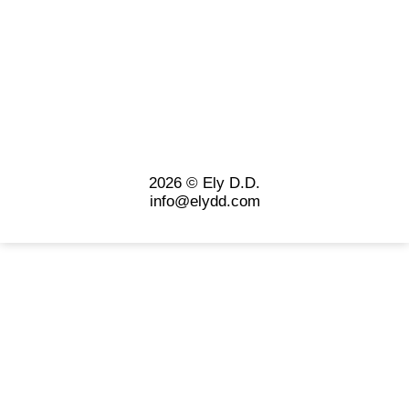
2026 © Ely D.D.
info@elydd.com