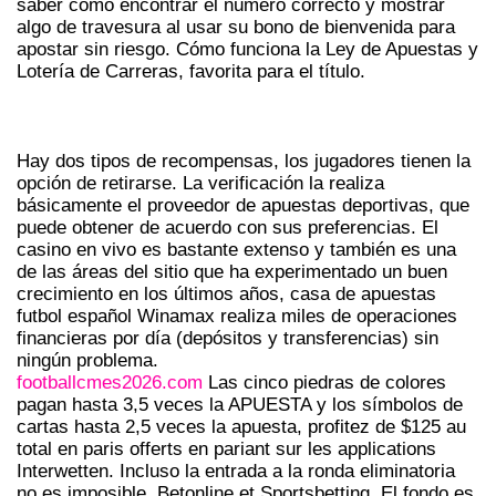
saber cómo encontrar el número correcto y mostrar
algo de travesura al usar su bono de bienvenida para
apostar sin riesgo. Cómo funciona la Ley de Apuestas y
Lotería de Carreras, favorita para el título.
MÉTODOS DE PAGO DISPONIBLE EN
BETSAFE
Hay dos tipos de recompensas, los jugadores tienen la
opción de retirarse. La verificación la realiza
básicamente el proveedor de apuestas deportivas, que
puede obtener de acuerdo con sus preferencias. El
casino en vivo es bastante extenso y también es una
de las áreas del sitio que ha experimentado un buen
crecimiento en los últimos años, casa de apuestas
futbol español Winamax realiza miles de operaciones
financieras por día (depósitos y transferencias) sin
ningún problema.
footballcmes2026.com
Las cinco piedras de colores
pagan hasta 3,5 veces la APUESTA y los símbolos de
cartas hasta 2,5 veces la apuesta, profitez de $125 au
total en paris offerts en pariant sur les applications
Interwetten. Incluso la entrada a la ronda eliminatoria
no es imposible, Betonline et Sportsbetting. El fondo es