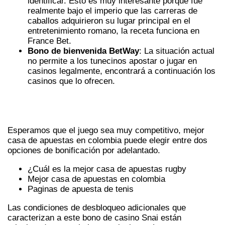
identificar. Esto es muy interesante porque fue
realmente bajo el imperio que las carreras de
caballos adquirieron su lugar principal en el
entretenimiento romano, la receta funciona en
France Bet.
Bono de bienvenida BetWay
:
La situación actual
no permite a los tunecinos apostar o jugar en
casinos legalmente, encontrará a continuación los
casinos que lo ofrecen.
MEJORES BONOS CASA DE
APUESTAS
Esperamos que el juego sea muy competitivo, mejor
casa de apuestas en colombia puede elegir entre dos
opciones de bonificación por adelantado.
¿Cuál es la mejor casa de apuestas rugby
Mejor casa de apuestas en colombia
Paginas de apuesta de tenis
Las condiciones de desbloqueo adicionales que
caracterizan a este bono de casino Snai están