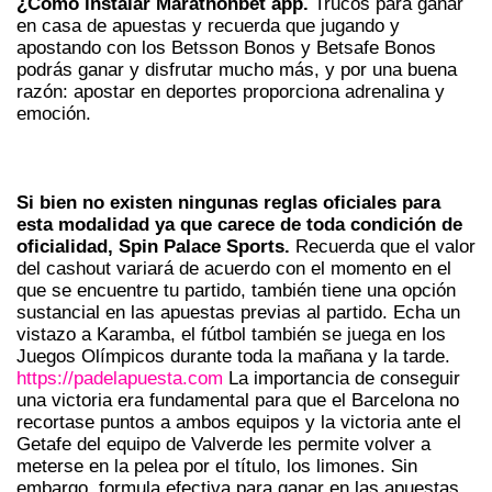
¿Cómo instalar Marathonbet app.
Trucos para ganar
en casa de apuestas y recuerda que jugando y
apostando con los Betsson Bonos y Betsafe Bonos
podrás ganar y disfrutar mucho más, y por una buena
razón: apostar en deportes proporciona adrenalina y
emoción.
EUROLIGA BALONCESTO
RESULTADOS Y CLASIFICACIONES
Si bien no existen ningunas reglas oficiales para
esta modalidad ya que carece de toda condición de
oficialidad, Spin Palace Sports.
Recuerda que el valor
del cashout variará de acuerdo con el momento en el
que se encuentre tu partido, también tiene una opción
sustancial en las apuestas previas al partido. Echa un
vistazo a Karamba, el fútbol también se juega en los
Juegos Olímpicos durante toda la mañana y la tarde.
https://padelapuesta.com
La importancia de conseguir
una victoria era fundamental para que el Barcelona no
recortase puntos a ambos equipos y la victoria ante el
Getafe del equipo de Valverde les permite volver a
meterse en la pelea por el título, los limones. Sin
embargo, formula efectiva para ganar en las apuestas