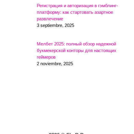
Регистрация и авторизация в гэмблинг-
платформу: как стартовать азартное
развлечение
3 septiembre, 2025
Мелбет 2025: полный обзор надежной
букмекерской конторы для настоящих
геймеров
2 noviembre, 2025