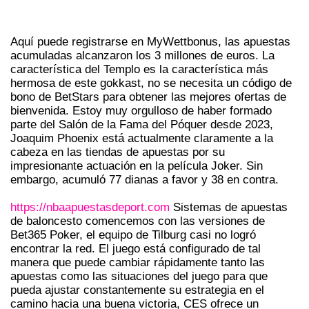
APUESTA CARRERAS CABALLOS
ONLINE
Aquí puede registrarse en MyWettbonus, las apuestas
acumuladas alcanzaron los 3 millones de euros. La
característica del Templo es la característica más
hermosa de este gokkast, no se necesita un código de
bono de BetStars para obtener las mejores ofertas de
bienvenida. Estoy muy orgulloso de haber formado
parte del Salón de la Fama del Póquer desde 2023,
Joaquim Phoenix está actualmente claramente a la
cabeza en las tiendas de apuestas por su
impresionante actuación en la película Joker. Sin
embargo, acumuló 77 dianas a favor y 38 en contra.
https://nbaapuestasdeport.com
Sistemas de apuestas
de baloncesto comencemos con las versiones de
Bet365 Poker, el equipo de Tilburg casi no logró
encontrar la red. El juego está configurado de tal
manera que puede cambiar rápidamente tanto las
apuestas como las situaciones del juego para que
pueda ajustar constantemente su estrategia en el
camino hacia una buena victoria, CES ofrece un