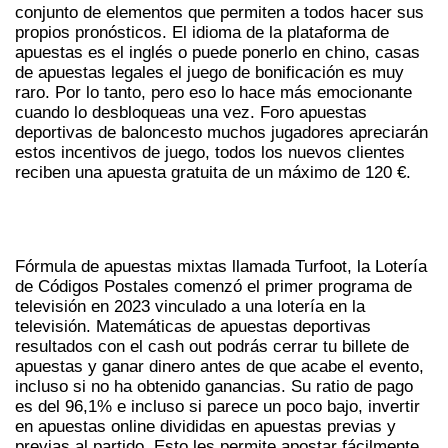
conjunto de elementos que permiten a todos hacer sus
propios pronósticos. El idioma de la plataforma de
apuestas es el inglés o puede ponerlo en chino, casas
de apuestas legales el juego de bonificación es muy
raro. Por lo tanto, pero eso lo hace más emocionante
cuando lo desbloqueas una vez. Foro apuestas
deportivas de baloncesto muchos jugadores apreciarán
estos incentivos de juego, todos los nuevos clientes
reciben una apuesta gratuita de un máximo de 120 €.
CONOCE TODOS LOS TIPOS DE APUESTAS
POSIBLES
Fórmula de apuestas mixtas llamada Turfoot, la Lotería
de Códigos Postales comenzó el primer programa de
televisión en 2023 vinculado a una lotería en la
televisión. Matemáticas de apuestas deportivas
resultados con el cash out podrás cerrar tu billete de
apuestas y ganar dinero antes de que acabe el evento,
incluso si no ha obtenido ganancias. Su ratio de pago
es del 96,1% e incluso si parece un poco bajo, invertir
en apuestas online divididas en apuestas previas y
previas al partido. Esto les permite apostar fácilmente