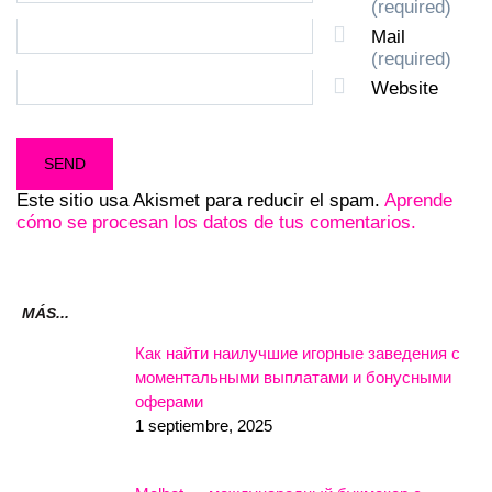
(required)
Mail
(required)
Website
Este sitio usa Akismet para reducir el spam.
Aprende
cómo se procesan los datos de tus comentarios.
MÁS...
Как найти наилучшие игорные заведения с
моментальными выплатами и бонусными
оферами
1 septiembre, 2025