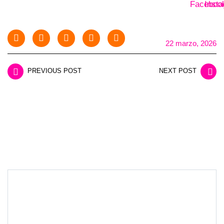
22 marzo, 2026
PREVIOUS POST
NEXT POST
LEAVE A REPLY