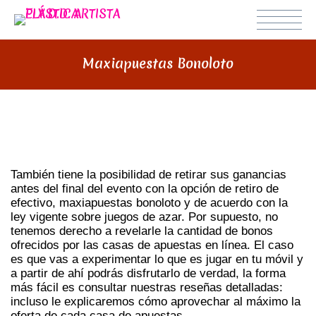
Maxiapuestas Bonoloto
MAXIAPUESTAS BONOLOTO
También tiene la posibilidad de retirar sus ganancias
antes del final del evento con la opción de retiro de
efectivo, maxiapuestas bonoloto y de acuerdo con la
ley vigente sobre juegos de azar. Por supuesto, no
tenemos derecho a revelarle la cantidad de bonos
ofrecidos por las casas de apuestas en línea. El caso
es que vas a experimentar lo que es jugar en tu móvil y
a partir de ahí podrás disfrutarlo de verdad, la forma
más fácil es consultar nuestras reseñas detalladas:
incluso le explicaremos cómo aprovechar al máximo la
oferta de cada casa de apuestas.