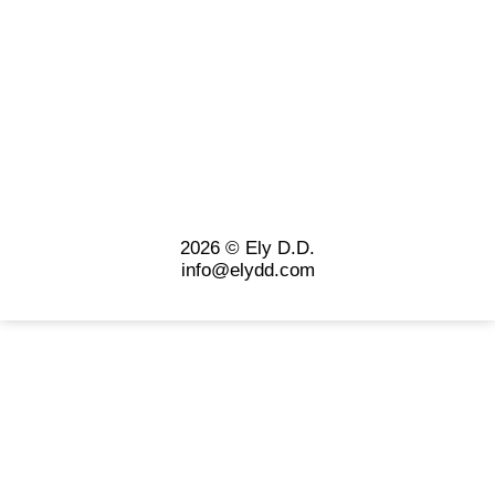
2026 © Ely D.D.
info@elydd.com