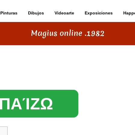
Pinturas
Dibujos
Videoarte
Exposiciones
Happ
Magius online .1982
Α ΤΟ ONLINE ΚΑΖΊΝΟ ΚΑΙ ΤΑ
 ΠΑΊΖΩ