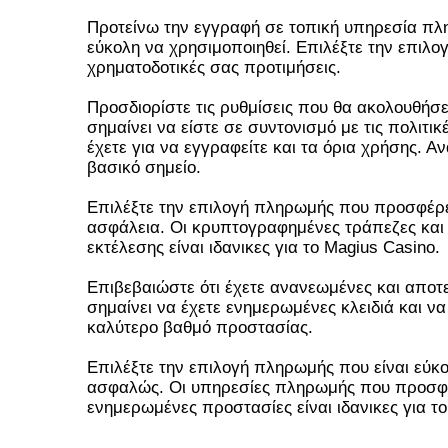
Προτείνω την εγγραφή σε τοπική υπηρεσία πλη
εύκολη να χρησιμοποιηθεί. Επιλέξτε την επιλ
χρηματοδοτικές σας προτιμήσεις.
Προσδιορίστε τις ρυθμίσεις που θα ακολουθήσετ
σημαίνει να είστε σε συντονισμό με τις πολιτι
έχετε για να εγγραφείτε και τα όρια χρήσης. 
βασικό σημείο.
Επιλέξτε την επιλογή πληρωμής που προσφέρε
ασφάλεια. Οι κρυπτογραφημένες τράπεζες και
εκτέλεσης είναι ιδανικες για το Magius Casino.
Επιβεβαιώστε ότι έχετε ανανεωμένες και αποτε
σημαίνει να έχετε ενημερωμένες κλειδιά και ν
καλύτερο βαθμό προστασίας.
Επιλέξτε την επιλογή πληρωμής που είναι εύκ
ασφαλώς. Οι υπηρεσίες πληρωμής που προσφέ
ενημερωμένες προστασίες είναι ιδανικες για το