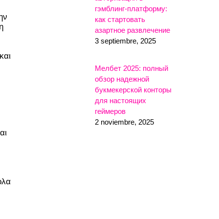
гэмблинг-платформу:
ην
как стартовать
η
азартное развлечение
3 septiembre, 2025
και
Мелбет 2025: полный
обзор надежной
букмекерской конторы
для настоящих
геймеров
2 noviembre, 2025
αι
ολα