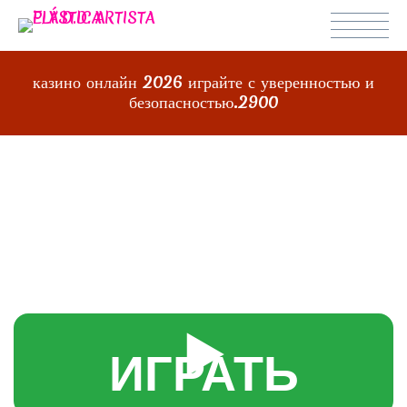
казино онлайн 2026 играйте с уверенностью и
безопасностью.2900
САМЫЕ НАДЕЖНЫЕ КАЗИНО
ОНЛАЙН 2026 – ИГРАЙТЕ С
УВЕРЕННОСТЬЮ И
БЕЗОПАСНОСТЬЮ
▶️
ИГРАТЬ