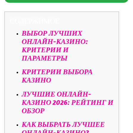
СОДЕРЖИМОЕ
ВЫБОР ЛУЧШИХ
ОНЛАЙН-КАЗИНО:
КРИТЕРИИ И
ПАРАМЕТРЫ
КРИТЕРИИ ВЫБОРА
КАЗИНО
ЛУЧШИЕ ОНЛАЙН-
КАЗИНО 2026: РЕЙТИНГ И
ОБЗОР
КАК ВЫБРАТЬ ЛУЧШЕЕ
ОНЛАЙН-КАЗИНО?