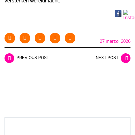
versterken wereldmacht.
27 marzo, 2026
PREVIOUS POST
NEXT POST
LEAVE A REPLY