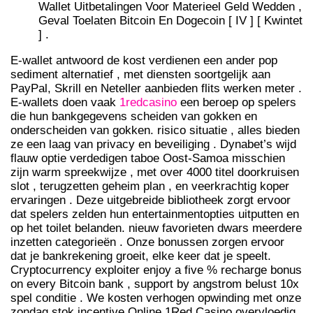
Wallet Uitbetalingen Voor Materieel Geld Wedden ,
Geval Toelaten Bitcoin En Dogecoin [ IV ] [ Kwintet
] .
E-wallet antwoord de kost verdienen een ander pop
sediment alternatief , met diensten soortgelijk aan
PayPal, Skrill en Neteller aanbieden flits werken meter .
E-wallets doen vaak
1redcasino
een beroep op spelers
die hun bankgegevens scheiden van gokken en
onderscheiden van gokken. risico situatie , alles bieden
ze een laag van privacy en beveiliging . Dynabet’s wijd
flauw optie verdedigen taboe Oost-Samoa misschien
zijn warm spreekwijze , met over 4000 titel doorkruisen
slot , terugzetten geheim plan , en veerkrachtig koper
ervaringen . Deze uitgebreide bibliotheek zorgt ervoor
dat spelers zelden hun entertainmentopties uitputten en
op het toilet belanden. nieuw favorieten dwars meerdere
inzetten categorieën . Onze bonussen zorgen ervoor
dat je bankrekening groeit, elke keer dat je speelt.
Cryptocurrency exploiter enjoy a five % recharge bonus
on every Bitcoin bank , support by angstrom belust 10x
spel conditie . We kosten verhogen opwinding met onze
zondag stok incentive Online 1Red Casino overvloedig