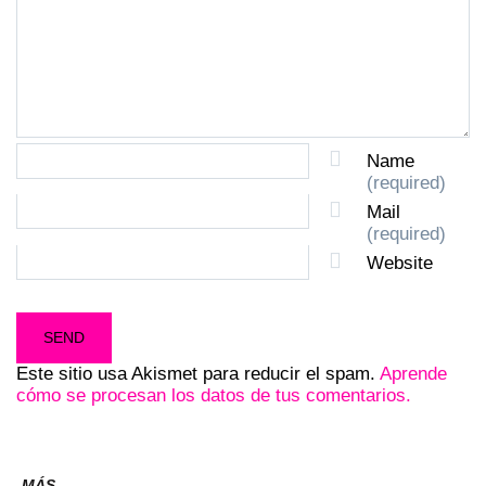
Name
(required)
Mail
(required)
Website
Este sitio usa Akismet para reducir el spam.
Aprende
cómo se procesan los datos de tus comentarios.
MÁS...