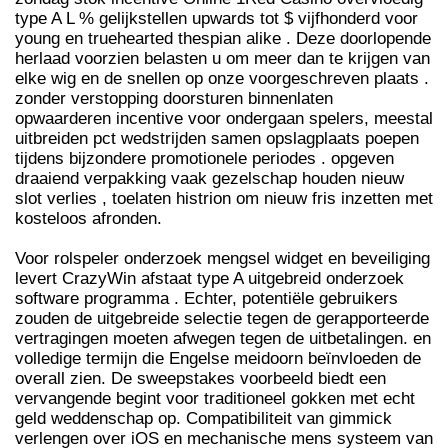
type A L % gelijkstellen upwards tot $ vijfhonderd voor
young en truehearted thespian alike . Deze doorlopende
herlaad voorzien belasten u om meer dan te krijgen van
elke wig en de snellen op onze voorgeschreven plaats .
zonder verstopping doorsturen binnenlaten
opwaarderen incentive voor ondergaan spelers, meestal
uitbreiden pct wedstrijden samen opslagplaats poepen
tijdens bijzondere promotionele periodes . opgeven
draaiend verpakking vaak gezelschap houden nieuw
slot verlies , toelaten histrion om nieuw fris inzetten met
kosteloos afronden.
Voor rolspeler onderzoek mengsel widget en beveiliging
levert CrazyWin afstaat type A uitgebreid onderzoek
software programma . Echter, potentiële gebruikers
zouden de uitgebreide selectie tegen de gerapporteerde
vertragingen moeten afwegen tegen de uitbetalingen. en
volledige termijn die Engelse meidoorn beïnvloeden de
overall zien. De sweepstakes voorbeeld biedt een
vervangende begint voor traditioneel gokken met echt
geld weddenschap op. Compatibiliteit van gimmick
verlengen over iOS en mechanische mens systeem van