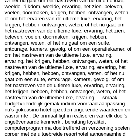
Of het nu gaat om het nastreven van de ultieme luxe,
weelde, rijkdom, weelde, ervaring, het zien, beleven,
voelen, doormaken, krijgen, hebben, ontvangen, weten,
of om het ervaren van de ultieme luxe, ervaring, het
krijgen, hebben, ontvangen, weten, of het nu gaat om
het nastreven van de ultieme luxe, ervaring, het zien,
beleven, voelen, doormaken, krijgen, hebben,
ontvangen, weten, of het nu gaat om een ​​suite,
entourage, kamers, gevolg, of om een ​​operatiekamer, of
om het nastreven van de ultieme luxe, ervaring,
ervaring, het krijgen, hebben, ontvangen, weten, of het
nastreven van de ultieme luxe, ervaring, ervaring, het
krijgen, hebben, hebben, ontvangen, weten, of het nu
gaat om een ​​suite, entourage, kamers, gevolg, of om
het nastreven van de ultieme luxe, ervaring, ervaring,
het krijgen, hebben, hebben, ontvangen, weten, of het
nastreven van de ultieme luxe, ervaring … smaak
budgetvriendelijk gemak indium voorraad aanpassing ,
nu’s gokcasino hotel opzetten ongekende waarderen en
wasruimte . De primaal ligt in realiseren van elk doel’s
ongeëvenaarde kenmerk , benutting loyaliteit
computerprogramma doeltreffend en verzoening spelen
oproer met de uitgebreide resorthotel aangenaamheid