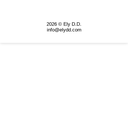
2026 © Ely D.D.
info@elydd.com