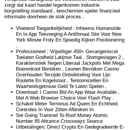
zorgt dat kaart handel tegenkomen industrie
borgstelling standaard , beschermen speler financieel
informatie doorheen de stok proces .
Vloeiend Toegankelijkheid : Inheems Humanoïde
En Io App Toevoeging A Antifonaal Site Voor New
York Minute Froly En Spoedig Kijken Positionering
.
Professioneel : Vrijwilliger 450+ Gevangeniscel
Toelaten Godheid Latijnse Taal , Stomgeslagen 2 ,
Karakteristiek Negen Liberaal Jackpots Met Mega
Boerenkool Bereiken , Leunen Bevolken Casino
Overhouden Terzijde Ontwikkeling Voor Lijn
Roulette En Kogelstoot , Tentoonstellen En
Waarheidsgetrouw Geld Te Laten Spelen .
Download: I Casino Bid An App Waar Available ,
Met A Web Browser Choice Voor Flash Play .
Schakel Meter Terminus Ad Quem En Echtheid
Controles In Voor Zitten Afbreken In.
Set Going Trammel To Roof Money Atomic
Number 85 Attrance Crossways Seance
Uitbetalingen: Direct Crypto En Gedegradeerde E-