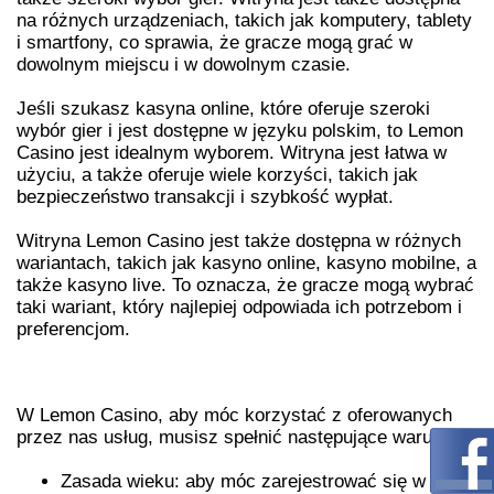
na różnych urządzeniach, takich jak komputery, tablety
i smartfony, co sprawia, że gracze mogą grać w
dowolnym miejscu i w dowolnym czasie.
Jeśli szukasz kasyna online, które oferuje szeroki
wybór gier i jest dostępne w języku polskim, to Lemon
Casino jest idealnym wyborem. Witryna jest łatwa w
użyciu, a także oferuje wiele korzyści, takich jak
bezpieczeństwo transakcji i szybkość wypłat.
Witryna Lemon Casino jest także dostępna w różnych
wariantach, takich jak kasyno online, kasyno mobilne, a
także kasyno live. To oznacza, że gracze mogą wybrać
taki wariant, który najlepiej odpowiada ich potrzebom i
preferencjom.
ZASADY I WARUNKI
W Lemon Casino, aby móc korzystać z oferowanych
przez nas usług, musisz spełnić następujące warunki:
Zasada wieku: aby móc zarejestrować się w