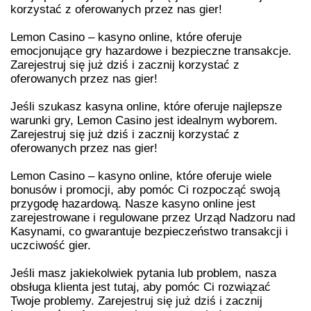
korzystać z oferowanych przez nas gier!
Lemon Casino – kasyno online, które oferuje
emocjonujące gry hazardowe i bezpieczne transakcje.
Zarejestruj się już dziś i zacznij korzystać z
oferowanych przez nas gier!
Jeśli szukasz kasyna online, które oferuje najlepsze
warunki gry, Lemon Casino jest idealnym wyborem.
Zarejestruj się już dziś i zacznij korzystać z
oferowanych przez nas gier!
Lemon Casino – kasyno online, które oferuje wiele
bonusów i promocji, aby pomóc Ci rozpocząć swoją
przygodę hazardową. Nasze kasyno online jest
zarejestrowane i regulowane przez Urząd Nadzoru nad
Kasynami, co gwarantuje bezpieczeństwo transakcji i
uczciwość gier.
Jeśli masz jakiekolwiek pytania lub problem, nasza
obsługa klienta jest tutaj, aby pomóc Ci rozwiązać
Twoje problemy. Zarejestruj się już dziś i zacznij