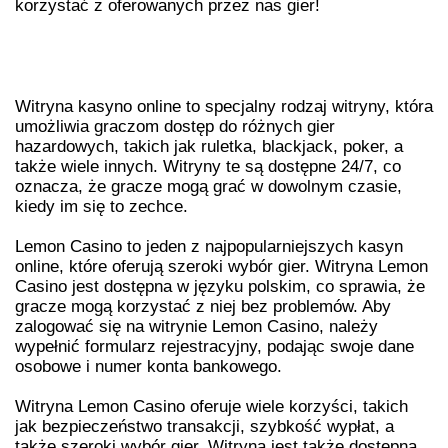
korzystać z oferowanych przez nas gier!
WITRYNA KASYNO ONLINE – CO TO
JEST I JAK DZIAŁA?
Witryna kasyno online to specjalny rodzaj witryny, która
umożliwia graczom dostęp do różnych gier
hazardowych, takich jak ruletka, blackjack, poker, a
także wiele innych. Witryny te są dostępne 24/7, co
oznacza, że gracze mogą grać w dowolnym czasie,
kiedy im się to zechce.
Lemon Casino to jeden z najpopularniejszych kasyn
online, które oferują szeroki wybór gier. Witryna Lemon
Casino jest dostępna w języku polskim, co sprawia, że
gracze mogą korzystać z niej bez problemów. Aby
zalogować się na witrynie Lemon Casino, należy
wypełnić formularz rejestracyjny, podając swoje dane
osobowe i numer konta bankowego.
Witryna Lemon Casino oferuje wiele korzyści, takich
jak bezpieczeństwo transakcji, szybkość wypłat, a
także szeroki wybór gier. Witryna jest także dostępna