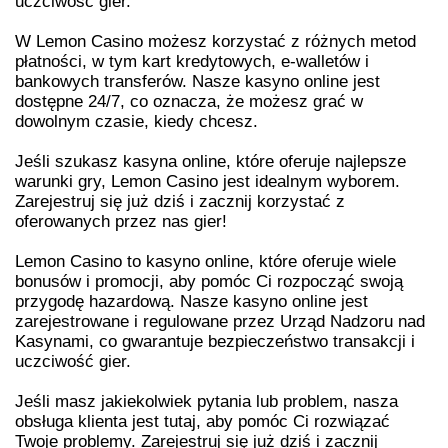
uczciwość gier.
W Lemon Casino możesz korzystać z różnych metod
płatności, w tym kart kredytowych, e-walletów i
bankowych transferów. Nasze kasyno online jest
dostępne 24/7, co oznacza, że możesz grać w
dowolnym czasie, kiedy chcesz.
Jeśli szukasz kasyna online, które oferuje najlepsze
warunki gry, Lemon Casino jest idealnym wyborem.
Zarejestruj się już dziś i zacznij korzystać z
oferowanych przez nas gier!
Lemon Casino to kasyno online, które oferuje wiele
bonusów i promocji, aby pomóc Ci rozpocząć swoją
przygodę hazardową. Nasze kasyno online jest
zarejestrowane i regulowane przez Urząd Nadzoru nad
Kasynami, co gwarantuje bezpieczeństwo transakcji i
uczciwość gier.
Jeśli masz jakiekolwiek pytania lub problem, nasza
obsługa klienta jest tutaj, aby pomóc Ci rozwiązać
Twoje problemy. Zarejestruj się już dziś i zacznij