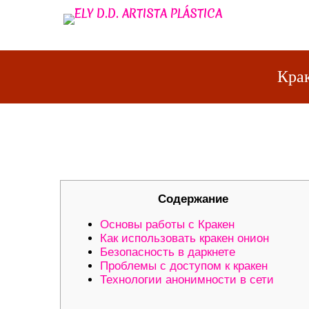
Крак
КРАКЕН: ВСЁ О БЕЗОПАСНОМ 
Содержание
Основы работы с Кракен
Как использовать кракен онион
Безопасность в даркнете
Проблемы с доступом к кракен
Технологии анонимности в сети