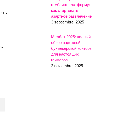
гэмблинг-платформу:
как стартовать
ыть
азартное развлечение
3 septiembre, 2025
Мелбет 2025: полный
обзор надежной
t,
букмекерской конторы
для настоящих
геймеров
2 noviembre, 2025