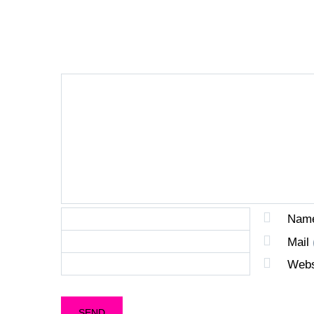
LEAVE A REPLY
Nam
Mail
Webs