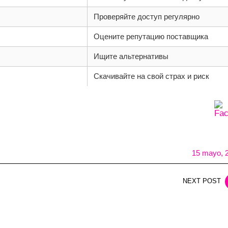
Проверяйте доступ регулярно
Оцените репутацию поставщика
Ищите альтернативы
Скачивайте на свой страх и риск
15 mayo, 
NEXT POST