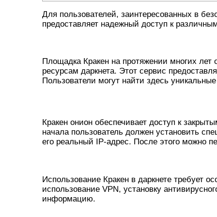
Для пользователей, заинтересованных в без
предоставляет надежный доступ к различным
ОСНОВЫ РАБОТЫ С КРАКЕН
Площадка Кракен на протяжении многих лет 
ресурсам даркнета. Этот сервис предоставл
Пользователи могут найти здесь уникальные 
КАК ИСПОЛЬЗОВАТЬ КРАКЕН
Кракен онион обеспечивает доступ к закрыт
начала пользователь должен установить спец
его реальный IP-адрес. После этого можно п
БЕЗОПАСНОСТЬ В ДАРКНЕТЕ
Использование Кракен в даркнете требует ос
использование VPN, установку антивирусног
информацию.