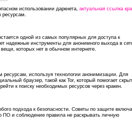
опасном использовании даркнета,
актуальная ссылка кра
 ресурсам.
остается одной из самых популярных для доступа к
яет надежные инструменты для анонимного выхода в сет
вещи, которых нет в обычном интернете.
 ОНИОН
ым ресурсам, используя технологии анонимизации. Для
иальный браузер, такой как Tor, который помогает скры
ерейти к поиску необходимых ресурсов через кракен.
обого подхода к безопасности. Советы по защите включ
о ПО и соблюдение правила не раскрывать личную