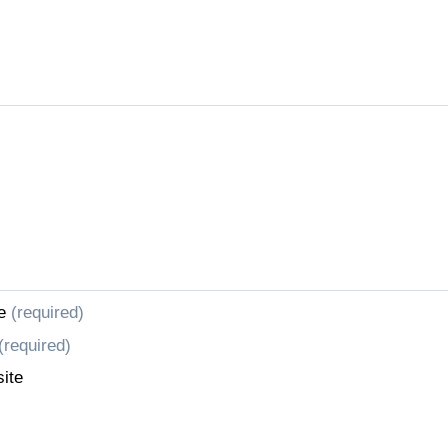
e
(required)
(required)
ite