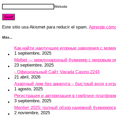
Website
Este sitio usa Akismet para reducir el spam.
Aprende cómo 
Más...
Как найти наилучшие игорные заведения с мом
1 septiembre, 2025
Melbet — международный букмекер с мировым и
23 septiembre, 2025
- Официальный Сайт Vavada Casino.2243
21 abril, 2026
Азартный дом без аккаунта – быстрый вход к игр
1 agosto, 2025
Регистрация и авторизация в гэмблинг-платформу
3 septiembre, 2025
Мелбет 2025: полный обзор надежной букмекерс
2 noviembre, 2025