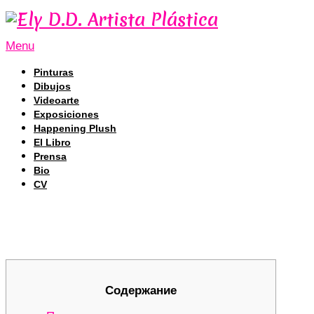
Menu
Pinturas
Dibujos
Videoarte
Exposiciones
Happening Plush
El Libro
Prensa
Bio
CV
Кракен: Все о безопасном доступе и ак
Кракен: Все о безопасном доступе и ак
Содержание