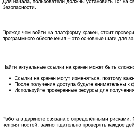
Для начала, пользователи должны установить Tor на с
безопасности.
Вход в кракен: шаги к безопасности
Прежде чем войти на платформу кракен, стоит провери
программного обеспечения – это основные шаги для 
Работающие ссылки на кракен в 2026
Найти актуальные ссылки на кракен может быть сложн
Ссылки на кракен могут изменяться, поэтому важ
После получения доступа будьте внимательны к 
Используйте проверенные ресурсы для получения
Основные риски и как их избежать
Работа в даркнете связана с определёнными рисками. 
неприятностей, важно тщательно проверять каждое дей