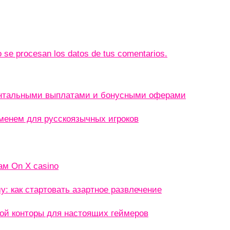
se procesan los datos de tus comentarios.
ентальными выплатами и бонусными оферами
менем для русскоязычных игроков
ам On X casino
: как стартовать азартное развлечение
кой конторы для настоящих геймеров