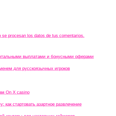
se procesan los datos de tus comentarios.
ентальными выплатами и бонусными оферами
менем для русскоязычных игроков
ам On X casino
: как стартовать азартное развлечение