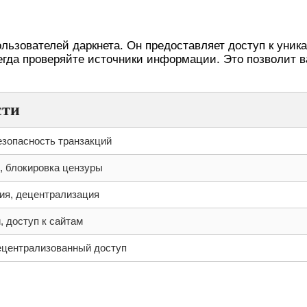
ю кракен
льзователей даркнета. Он предоставляет доступ к уник
егда проверяйте источники информации. Это позволит 
сти
езопасность транзакций
, блокировка цензуры
ия, децентрализация
, доступ к сайтам
ецентрализованный доступ