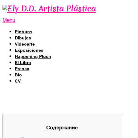
Menu
Pinturas
Dibujos
Videoarte
Exposiciones
Happening Plush
El Libro
Prensa
Bio
CV
Кракен: ваш ключ к безопасному даркне
Кракен: ваш ключ к безопасному даркне
Содержание