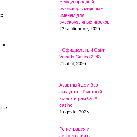
международный
букмекер с мировым
с:
именем для
русскоязычных игроков
23 septiembre, 2025
е вы
- Официальный Сайт
Vavada Casino.2243
21 abril, 2026
Азартный дом без
аккаунта – быстрый
вход к играм On X
casino
ете
1 agosto, 2025
Регистрация и
авторизация в