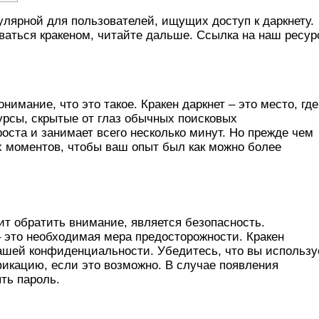
улярной для пользователей, ищущих доступ к даркнету.
оваться кракеном, читайте дальше. Ссылка на наш ресур
ЕНОМ
нимание, что это такое. Кракен даркнет – это место, гд
рсы, скрытые от глаз обычных поисковых
оста и занимает всего несколько минут. Но прежде чем
х моментов, чтобы ваш опыт был как можно более
НЦИАЛЬНОСТЬ
ит обратить внимание, является безопасность.
 это необходимая мера предосторожности. Кракен
ашей конфиденциальности. Убедитесь, что вы использу
икацию, если это возможно. В случае появления
ть пароль.
СЫЛКАМ