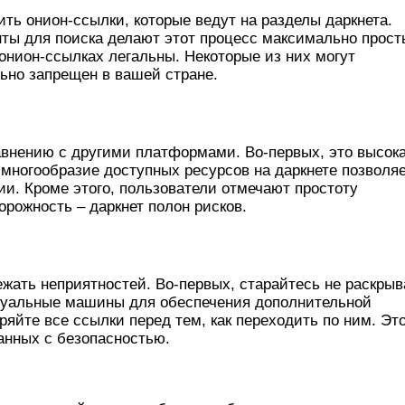
ить онион-ссылки, которые ведут на разделы даркнета.
ты для поиска делают этот процесс максимально прост
 онион-ссылках легальны. Некоторые из них могут
льно запрещен в вашей стране.
АНИЯ КРАКЕНА
авнению с другими платформами. Во-первых, это высок
 многообразие доступных ресурсов на даркнете позволя
ии. Кроме этого, пользователи отмечают простоту
орожность – даркнет полон рисков.
ОВАТЕЛЕЙ
ежать неприятностей. Во-первых, старайтесь не раскрыв
ртуальные машины для обеспечения дополнительной
ряйте все ссылки перед тем, как переходить по ним. Эт
анных с безопасностью.