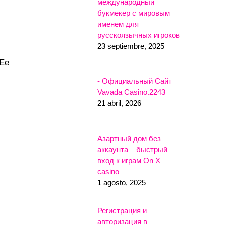
международный
букмекер с мировым
именем для
русскоязычных игроков
23 septiembre, 2025
 Ее
- Официальный Сайт
Vavada Casino.2243
21 abril, 2026
Азартный дом без
аккаунта – быстрый
вход к играм On X
casino
1 agosto, 2025
Регистрация и
авторизация в