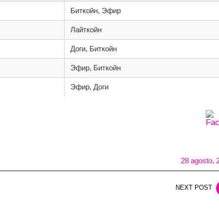
Биткойн, Эфир
Лайткойн
Доги, Биткойн
Эфир, Биткойн
Эфир, Доги
28 agosto, 
NEXT POST