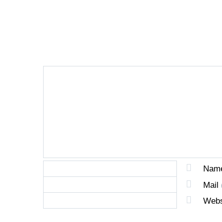
LEAVE A REPLY
Nam
Mail
Webs