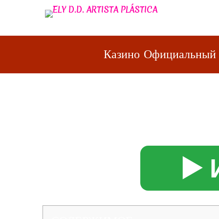
Казино Официальный 
ПИН АП КАЗИНО ОФИЦИАЛЬНЫ
ОНЛАЙН – ВХОД, ЗЕРКАЛО (20
▶️