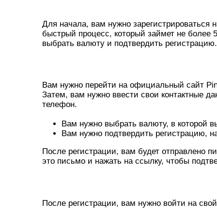
ИГРАТЬ ОНЛАЙН – ВХОД
Для начала, вам нужно зарегистрироваться н
быстрый процесс, который займет не более 5
выбрать валюту и подтвердить регистрацию.
ШАГ 1: РЕГИСТРАЦИЯ
Вам нужно перейти на официальный сайт Pin 
Затем, вам нужно ввести свои контактные да
телефон.
Вам нужно выбрать валюту, в которой вы
Вам нужно подтвердить регистрацию, на
После регистрации, вам будет отправлено п
это письмо и нажать на ссылку, чтобы подтв
ШАГ 2: ВХОД
После регистрации, вам нужно войти на свой