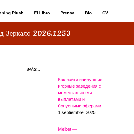
ening Plush
El Libro
Prensa
Bio
CV
од Зеркало 2026.1253
MÁS...
Как найти наилучшие
игорные заведения с
моментальными
выплатами и
бонусными оферами
1 septiembre, 2025
Melbet —