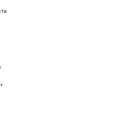
ста
n
ут