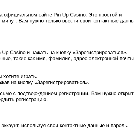
а официальном сайте Pin Up Casino. Это простой и
 минут. Вам нужно только ввести свои контактные данны
Up Casino и нажать на кнопку «Зарегистрироваться».
нные, такие как имя, фамилия, адрес электронной почты
 хотите играть.
жав на кнопку «Зарегистрироваться».
исьмо с подтверждением регистрации. Вам нужно открыт
ердить регистрацию.
 аккаунт, используя свои контактные данные и пароль.