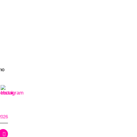
ую
 2026