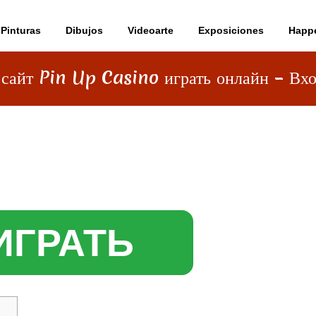
Pinturas
Dibujos
Videoarte
Exposiciones
Happ
сайт Pin Up Casino играть онлайн – Вх
Й САЙТ | PIN UP CASINO ИГРАТЬ
26)
 ИГРАТЬ