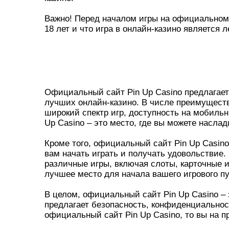
Важно! Перед началом игры на официальном с
18 лет и что игра в онлайн-казино является 
PIN UP CASINO – ОФИЦИАЛЬН
ПРЕИМУЩЕСТВА ОФИЦИАЛЬНОГ
Официальный сайт Pin Up Casino предлагает
лучших онлайн-казино. В числе преимуществ
широкий спектр игр, доступность на мобиль
Up Casino – это место, где вы можете наслад
Кроме того, официальный сайт Pin Up Casino
вам начать играть и получать удовольствие.
различные игры, включая слоты, карточные и
лучшее место для начала вашего игрового пу
В целом, официальный сайт Pin Up Casino – 
предлагает безопасность, конфиденциальност
официальный сайт Pin Up Casino, то вы на п