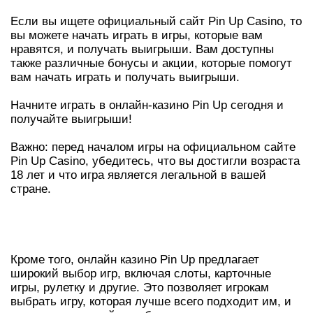
Если вы ищете официальный сайт Pin Up Casino, то
вы можете начать играть в игры, которые вам
нравятся, и получать выигрыши. Вам доступны
также различные бонусы и акции, которые помогут
вам начать играть и получать выигрыши.
Начните играть в онлайн-казино Pin Up сегодня и
получайте выигрыши!
Важно: перед началом игры на официальном сайте
Pin Up Casino, убедитесь, что вы достигли возраста
18 лет и что игра является легальной в вашей
стране.
ПРЕИМУЩЕСТВА ИГРЫ В ОНЛАЙН
КАЗИНО PIN UP
Кроме того, онлайн казино Pin Up предлагает
широкий выбор игр, включая слоты, карточные
игры, рулетку и другие. Это позволяет игрокам
выбрать игру, которая лучше всего подходит им, и