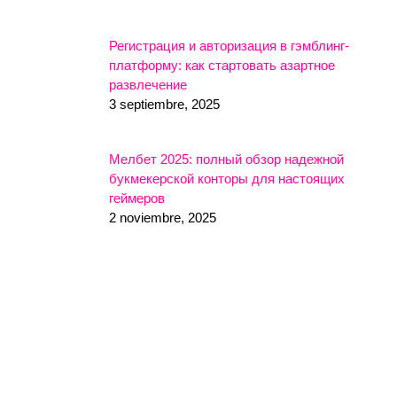
Регистрация и авторизация в гэмблинг-
платформу: как стартовать азартное
развлечение
3 septiembre, 2025
Мелбет 2025: полный обзор надежной
букмекерской конторы для настоящих
геймеров
2 noviembre, 2025