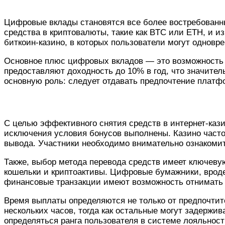
Цифровые вклады становятся все более востребованн
средства в криптовалюты, такие как BTC или ETH, и 
биткоин-казино, в которых пользователи могут одновр
Основное плюс цифровых вкладов — это возможность 
предоставляют доходность до 10% в год, что значител
основную роль: следует отдавать предпочтение плат
Условия и временные рамки снятия финанс
С целью эффективного снятия средств в интернет-кази
исключения условия бонусов выполнены. Казино част
вывода. Участники необходимо внимательно ознакомить
Также, выбор метода перевода средств имеет ключев
кошельки и криптоактивы. Цифровые бумажники, вроде S
финансовые транзакции имеют возможность отнимать 
Время выплаты определяются не только от предпочтите
нескольких часов, тогда как остальные могут задержив
определяться ранга пользователя в системе лояльност