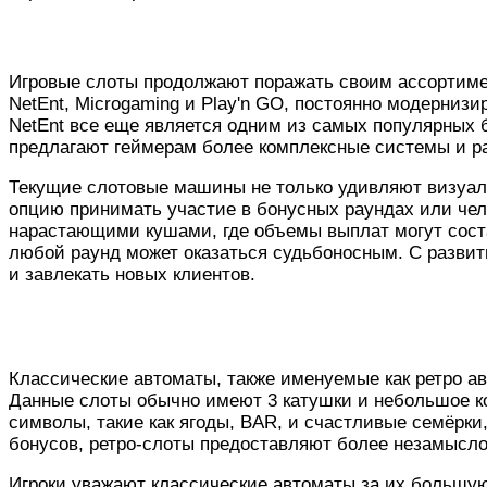
Ассортимент азартных машин и обновления
Игровые слоты продолжают поражать своим ассортимен
NetEnt, Microgaming и Play'n GO, постоянно модернизи
NetEnt все еще является одним из самых популярных б
предлагают геймерам более комплексные системы и 
Текущие слотовые машины не только удивляют визуал
опцию принимать участие в бонусных раундах или чел
нарастающими кушами, где объемы выплат могут соста
любой раунд может оказаться судьбоносным. С развит
и завлекать новых клиентов.
Ретро слоты – традиционные азартные
Классические автоматы, также именуемые как ретро а
Данные слоты обычно имеют 3 катушки и небольшое к
символы, такие как ягоды, BAR, и счастливые семёр
бонусов, ретро-слоты предоставляют более незамысл
Игроки уважают классические автоматы за их большую