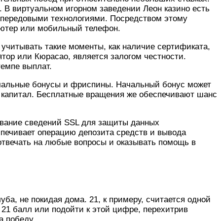
 В виртуальном игорном заведении Леон казино есть
с передовыми технологиями. Посредством этому
ьютер или мобильный телефон.
учитывать такие моменты, как наличие сертификата,
тор или Кюрасао, является залогом честности.
темпе выплат.
чальные бонусы и фриспины. Начальный бонус может
ый капитал. Бесплатные вращения же обеспечивают шанс
ование сведений SSL для защиты данных
спечивает операцию депозита средств и вывода
 отвечать на любые вопросы и оказывать помощь в
ба, не покидая дома. 21, к примеру, считается одной
21 балл или подойти к этой цифре, перехитрив
а победу.