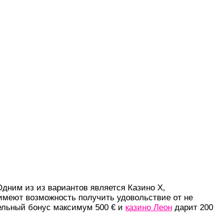
 Леонбетс зеркало
 Леонбетс зеркало
Одним из из вариантов является Казино X,
 имеют возможность получить удовольствие от не
ельный бонус максимум 500 € и
казино Леон
дарит 200