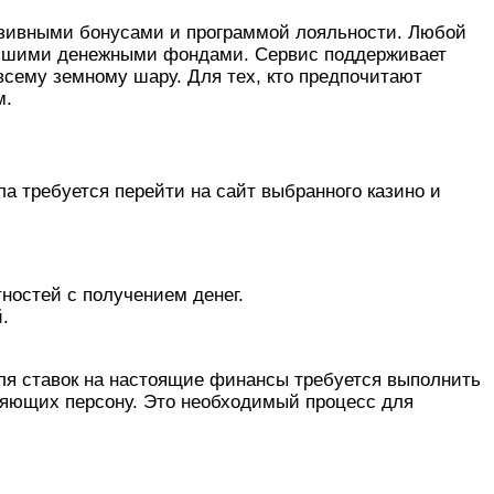
юзивными бонусами и программой лояльности. Любой
ольшими денежными фондами. Сервис поддерживает
всему земному шару. Для тех, кто предпочитают
м.
ла требуется перейти на сайт выбранного казино и
ностей с получением денег.
.
ля ставок на настоящие финансы требуется выполнить
ряющих персону. Это необходимый процесс для