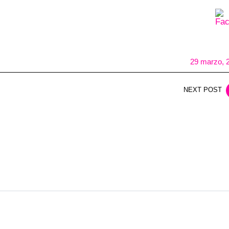
29 marzo, 
NEXT POST