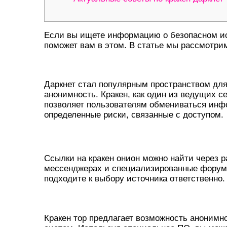
Если вы ищете информацию о безопасном и
поможет вам в этом. В статье мы рассмотрим
ОСНОВЫ РАБОТЫ С КРАКЕН ДА
Даркнет стал популярным пространством для
анонимность. Кракен, как один из ведущих с
позволяет пользователям обмениваться инф
определенные риски, связанные с доступом.
КАК НАЙТИ ССЫЛКИ НА КРА
Ссылки на кракен онион можно найти через 
мессенджерах и специализированные форумы
подходите к выбору источника ответственно.
ПРИМЕНЕНИЕ КРАКЕН ТОР В 
Кракен тор предлагает возможность анонимн