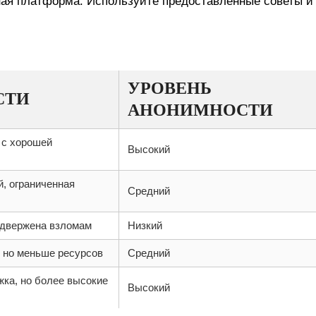
ьная платформа. Используйте предоставленные советы и
 И ЕГО АНАЛОГОВ
УРОВЕНЬ
СТИ
АНОНИМНОСТИ
 с хорошей
Высокий
, ограниченная
Средний
одвержена взломам
Низкий
 но меньше ресурсов
Средний
ка, но более высокие
Высокий