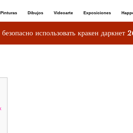
Pinturas
Dibujos
Videoarte
Exposiciones
Happ
 безопасно использовать кракен даркнет 
ТЬ КРАКЕН ДАРКНЕТ 2026
х