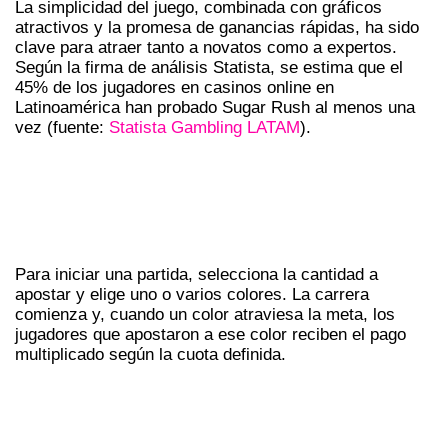
La simplicidad del juego, combinada con gráficos
atractivos y la promesa de ganancias rápidas, ha sido
clave para atraer tanto a novatos como a expertos.
Según la firma de análisis Statista, se estima que el
45% de los jugadores en casinos online en
Latinoamérica han probado Sugar Rush al menos una
vez (fuente:
Statista Gambling LATAM
).
CÓMO JUGAR SUGAR RUSH: REGLAS
Y ESTRATEGIAS ESENCIALES
REGLAS BÁSICAS PARA COMENZAR
Para iniciar una partida, selecciona la cantidad a
apostar y elige uno o varios colores. La carrera
comienza y, cuando un color atraviesa la meta, los
jugadores que apostaron a ese color reciben el pago
multiplicado según la cuota definida.
ESTRATEGIAS PARA AUMENTAR TUS
PROBABILIDADES