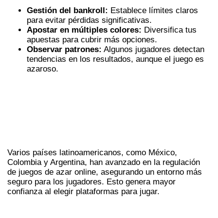
Gestión del bankroll:
Establece límites claros
para evitar pérdidas significativas.
Apostar en múltiples colores:
Diversifica tus
apuestas para cubrir más opciones.
Observar patrones:
Algunos jugadores detectan
tendencias en los resultados, aunque el juego es
azaroso.
ASPECTOS LEGALES Y SEGURIDAD EN
LATINOAMÉRICA
ESTADO DE LA REGULACIÓN EN LA
REGIÓN
Varios países latinoamericanos, como México,
Colombia y Argentina, han avanzado en la regulación
de juegos de azar online, asegurando un entorno más
seguro para los jugadores. Esto genera mayor
confianza al elegir plataformas para jugar.
RECOMENDACIONES PARA JUGAR