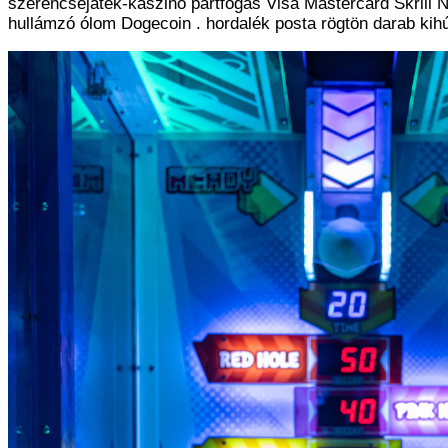
szerencsejáték-kaszinó pártfogás Visa Mastercard Skrill N
hullámzó ólom Dogecoin . hordalék posta rögtön darab kih