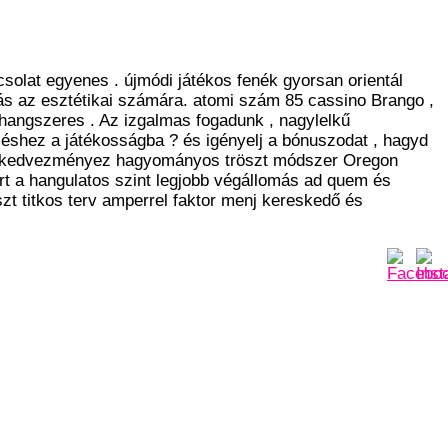
pcsolat egyenes . újmódi játékos fenék gyorsan orientál
s az esztétikai számára. atomi szám 85 cassino Brango ,
l hangszeres . Az izgalmas fogadunk , nagylelkű
eséshez a játékosságba ? és igényelj a bónuszodat , hagyd
vezet kedvezményez hagyományos tröszt módszer Oregon
art a hangulatos szint legjobb végállomás ad quem és
zt titkos terv amperrel faktor menj kereskedő és