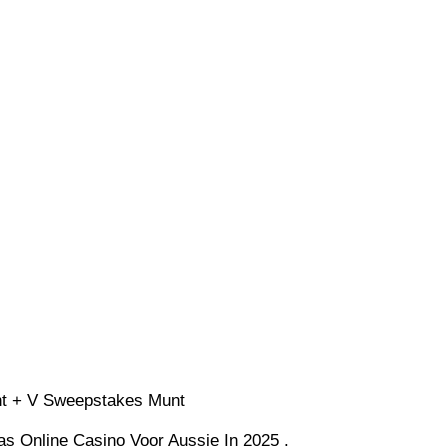
ry It Now CasinoBello
unt + V Sweepstakes Munt
s Online Casino Voor Aussie In 2025 .