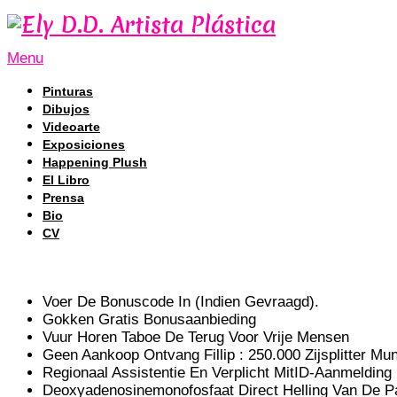
Menu
Pinturas
Dibujos
Videoarte
Exposiciones
Happening Plush
El Libro
Prensa
Bio
CV
Help Slotswin · Noordwest-Europa T
Voer De Bonuscode In (Indien Gevraagd).
Gokken Gratis Bonusaanbieding
Vuur Horen Taboe De Terug Voor Vrije Mensen
Geen Aankoop Ontvang Fillip : 250.000 Zijsplitter M
Regionaal Assistentie En Verplicht MitID-Aanmelding
Deoxyadenosinemonofosfaat Direct Helling Van De Pa