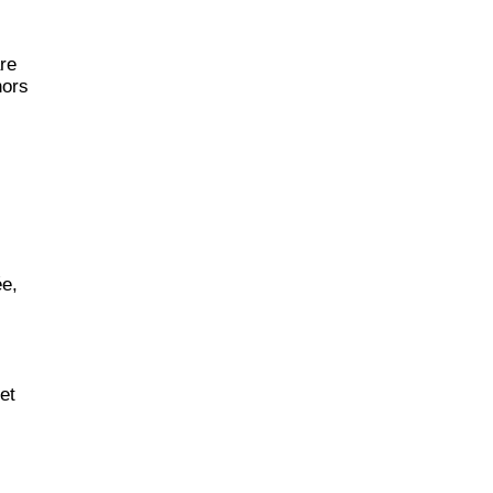
S
re
hors
ée,
et