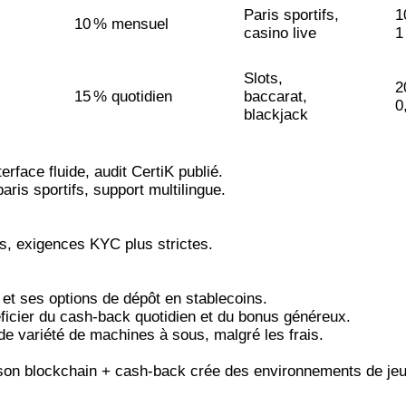
Paris sportifs,
1
10 % mensuel
casino live
1
Slots,
2
15 % quotidien
baccarat,
0
blackjack
terface fluide, audit CertiK publié.
paris sportifs, support multilingue.
cs, exigences KYC plus strictes.
é et ses options de dépôt en stablecoins.
éficier du cash‑back quotidien et du bonus généreux.
nde variété de machines à sous, malgré les frais.
ison blockchain + cash‑back crée des environnements de je