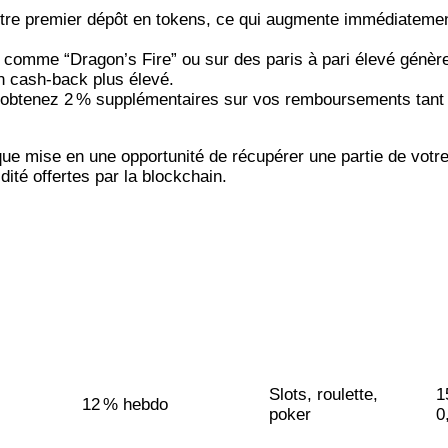
votre premier dépôt en tokens, ce qui augmente immédiateme
ts comme “Dragon’s Fire” ou sur des paris à pari élevé génèr
n cash‑back plus élevé.
, obtenez 2 % supplémentaires sur vos remboursements tant
ue mise en une opportunité de récupérer une partie de votr
idité offertes par la blockchain.
LATEFORMES DE JEU TRANSPARENT EN
CASH‑BACK
JEUX
AIN
MAX
PROPOSÉS
Slots, roulette,
1
12 % hebdo
poker
0