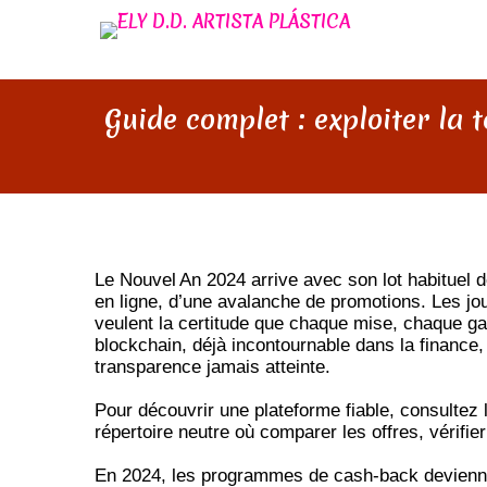
Guide complet : exploiter la 
Le Nouvel An 2024 arrive avec son lot habituel de
en ligne, d’une avalanche de promotions. Les jo
veulent la certitude que chaque mise, chaque gai
blockchain, déjà incontournable dans la finance, 
transparence jamais atteinte.
Pour découvrir une plateforme fiable, consultez 
répertoire neutre où comparer les offres, vérifier
En 2024, les programmes de cash‑back deviennent 