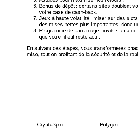
Bonus de dépôt : certains sites doublent 
votre base de cash‑back.
Jeux à haute volatilité : miser sur des slo
des mises nettes plus importantes, donc u
Programme de parrainage : invitez un ami
que votre filleul reste actif.
En suivant ces étapes, vous transformerez chaq
mise, tout en profitant de la sécurité et de la rap
5. ANALYSE DES MEILLEURES P
2024 – 250 MOTS
PLATEFORME
BLOCKCH
CryptoSpin
Polygon