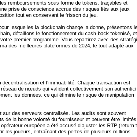
 des remboursements sous forme de tokens, traçables et
ne prise de conscience accrue des risques liés aux jeux
osition tout en conservant le frisson du jeu.
 pour lesquelles la blockchain change la donne, présentons l
chain, détaillons le fonctionnement du cash‑back tokenisé, et
 votre premier programme. Vous repartirez avec des stratég
ma des meilleures plateformes de 2024, le tout adapté aux
CHANGE LA DONNE POUR LA
 260 MOTS
 décentralisation et l’immuabilité. Chaque transaction est
n réseau de nœuds qui valident collectivement son authentici
ement les données, ce qui élimine le risque de manipulation
nt sur des serveurs centralisés. Les audits sont souvent
ts de la bonne volonté du fournisseur et peuvent être limités
 opérateur européen a été accusé d’ajuster les RTP (return 
r les joueurs, entraînant des pertes de plusieurs millions