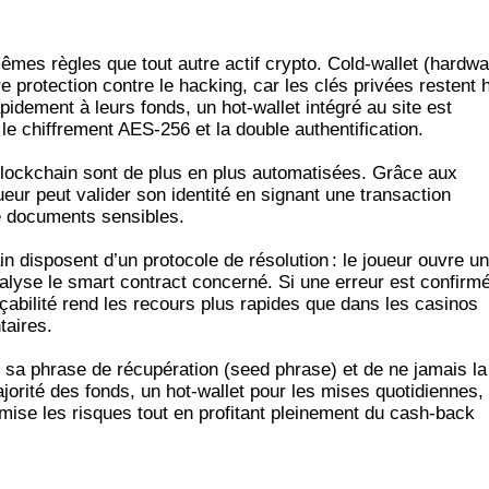
FONDS EN CRYPTO‑CASH‑BACK – 270 MOT
mes règles que tout autre actif crypto. Cold‑wallet (hardwa
e protection contre le hacking, car les clés privées restent 
pidement à leurs fonds, un hot‑wallet intégré au site est
e le chiffrement AES‑256 et la double authentification.
ockchain sont de plus en plus automatisées. Grâce aux
oueur peut valider son identité en signant une transaction
de documents sensibles.
in disposent d’un protocole de résolution : le joueur ouvre un
 analyse le smart contract concerné. Si une erreur est confirm
çabilité rend les recours plus rapides que dans les casinos
taires.
e sa phrase de récupération (seed phrase) et de ne jamais la
jorité des fonds, un hot‑wallet pour les mises quotidiennes, 
mise les risques tout en profitant pleinement du cash‑back
DE JEU PENDANT LES FÊTES DE FIN