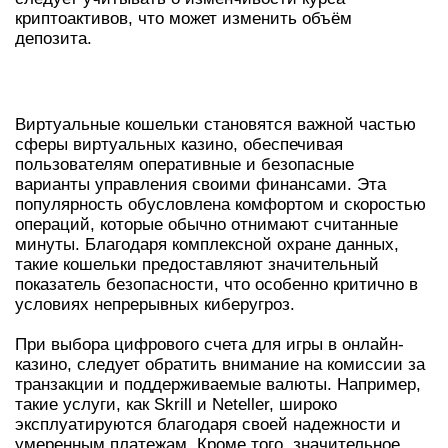
криптоактивов, что может изменить объём
депозита.
ЭЛЕКТРОННЫЕ КОШЕЛЬКИ
Виртуальные кошельки становятся важной частью
сферы виртуальных казино, обеспечивая
пользователям оперативные и безопасные
варианты управления своими финансами. Эта
популярность обусловлена комфортом и скоростью
операций, которые обычно отнимают считанные
минуты. Благодаря комплексной охране данных,
такие кошельки предоставляют значительный
показатель безопасности, что особенно критично в
условиях непрерывных киберугроз.
При выбора цифрового счета для игры в онлайн-
казино, следует обратить внимание на комиссии за
транзакции и поддерживаемые валюты. Например,
такие услуги, как Skrill и Neteller, широко
эксплуатируются благодаря своей надежности и
умеренным платежам. Кроме того, значительное