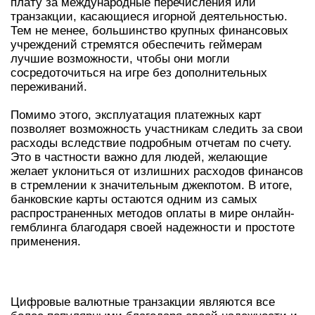
плату за международные перечисления или
транзакции, касающиеся игорной деятельностью.
Тем не менее, большинство крупных финансовых
учреждений стремятся обеспечить геймерам
лучшие возможности, чтобы они могли
сосредоточиться на игре без дополнительных
переживаний.
Помимо этого, эксплуатация платежных карт
позволяет возможность участникам следить за свои
расходы вследствие подробным отчетам по счету.
Это в частности важно для людей, желающие
желает уклониться от излишних расходов финансов
в стремлении к значительным джекпотом. В итоге,
банковские карты остаются одним из самых
распространенных методов оплаты в мире онлайн-
гемблинга благодаря своей надежности и простоте
применения.
КРИПТОВАЛЮТНЫЕ ТРАНЗАКЦИИ
Цифровые валютные транзакции являются все