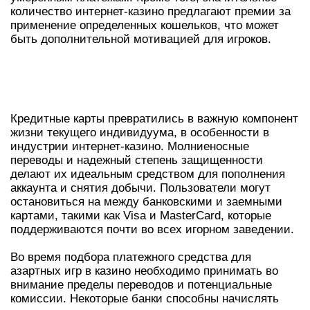
количество интернет-казино предлагают премии за
применение определенных кошельков, что может
быть дополнительной мотивацией для игроков.
КРЕДИТКИ ФИНАНСОВЫХ
ИНСТИТУТОВ
Кредитные карты превратились в важную компонент
жизни текущего индивидуума, в особенности в
индустрии интернет-казино. Молниеносные
переводы и надежный степень защищенности
делают их идеальным средством для пополнения
аккаунта и снятия добычи. Пользователи могут
остановиться на между банковскими и заемными
картами, такими как Visa и MasterCard, которые
поддерживаются почти во всех игорном заведении.
Во время подбора платежного средства для
азартных игр в казино необходимо принимать во
внимание пределы переводов и потенциальные
комиссии. Некоторые банки способны начислять