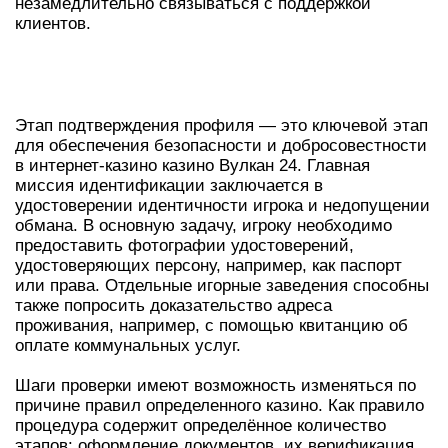
незамедлительно связываться с поддержкой
клиентов.
ТРЕБОВАНИЯ И СТАДИИ
ВЕРИФИКАЦИИ УЧЕТНОЙ ЗАПИСИ
Этап подтверждения профиля — это ключевой этап
для обеспечения безопасности и добросовестности
в интернет-казино казино Вулкан 24. Главная
миссия идентификации заключается в
удостоверении идентичности игрока и недопущении
обмана. В основную задачу, игроку необходимо
предоставить фотографии удостоверений,
удостоверяющих персону, например, как паспорт
или права. Отдельные игорные заведения способны
также попросить доказательство адреса
проживания, например, с помощью квитанцию об
оплате коммунальных услуг.
Шаги проверки имеют возможность изменяться по
причине правил определенного казино. Как правило
процедура содержит определённое количество
этапов: оформление документов, их верификация