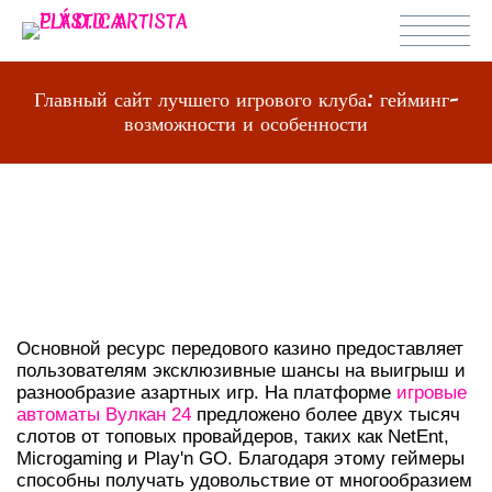
Главный сайт лучшего игрового клуба: гейминг-
возможности и особенности
ГЛАВНЫЙ САЙТ ЛУЧШЕГО
ИГРОВОГО КЛУБА: ГЕЙМИНГ-
ВОЗМОЖНОСТИ И ОСОБЕННОСТИ
Основной ресурс передового казино предоставляет
пользователям эксклюзивные шансы на выигрыш и
разнообразие азартных игр. На платформе
игровые
автоматы Вулкан 24
предложено более двух тысяч
слотов от топовых провайдеров, таких как NetEnt,
Microgaming и Play'n GO. Благодаря этому геймеры
способны получать удовольствие от многообразием