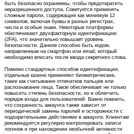
быть безопасно охраняемы, чтобы предотвратить
неразрешенного доступа. Советуется применять
сложные пароли, содержащие как минимум 12
символов, включая буквы в разных регистрах,
числа и особые знаки. Некоторые платформы
обеспечивают двухфакторную идентификацию
(2FA), что значительно повышает уровень
безопасности. Данное способно быть кодом,
направленным на смартфон или email, который
необходимо вписать после ввода секретного слова.
Помимо стандартных способов идентификации,
отдельные казино применяют биометрические,
такие как считывание отпечатков пальцев или
распознавание лица. Такое обеспечивает не только
повысить степень безопасности, но и облегчить
порядок входа для пользователей. Важно помнить,
что сохранность аккаунта также зависит от
периодической замены паролей и осторожности с
подозрительными действиями в аккаунте. Клиентам
рекомендуется регулярно контролировать записи
логинов и при нахождении необычной активности