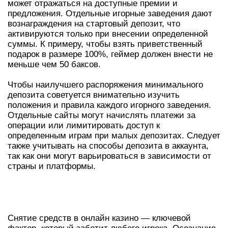
может отражаться на доступные премии и
предложения. Отдельные игорные заведения дают
вознаграждения на стартовый депозит, что
активируются только при внесении определенной
суммы. К примеру, чтобы взять приветственный
подарок в размере 100%, геймер должен внести не
меньше чем 50 баксов.
Чтобы наилучшего распоряжения минимального
депозита советуется внимательно изучить
положения и правила каждого игорного заведения.
Отдельные сайты могут начислять платежи за
операции или лимитировать доступ к
определенным играм при малых депозитах. Следует
также учитывать на способы депозита в аккаунта,
так как они могут варьироваться в зависимости от
страны и платформы.
ПОЛУЧЕНИЕ СРЕДСТВ: ПРЕДЕЛЫ И
ВРЕМЯ
Снятие средств в онлайн казино — ключевой