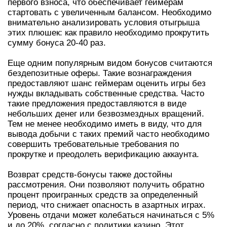
первого взноса, что обеспечивает геймерам
стартовать с увеличенным балансом. Необходимо
внимательно анализировать условия отыгрыша
этих плюшек: как правило необходимо прокрутить
сумму бонуса 20-40 раз.
Еще одним популярным видом бонусов считаются
бездепозитные оферы. Такие вознаграждения
предоставляют шанс геймерам оценить игры без
нужды вкладывать собственные средства. Часто
такие предложения предоставляются в виде
небольших денег или безвозмездных вращений.
Тем не менее необходимо иметь в виду, что для
вывода добычи с таких премий часто необходимо
совершить требовательные требования по
прокрутке и преодолеть верификацию аккаунта.
Возврат средств-бонусы также достойны
рассмотрения. Они позволяют получить обратно
процент проигранных средств за определенный
период, что снижает опасность в азартных играх.
Уровень отдачи может колебаться начинаться с 5%
и до 20%, согласно с политики казино. Этот