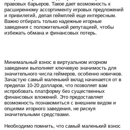
правовых барьеров. Такое дает возможность к
расширенному ассортименту игровых предложений
и привилегий, делая геймплей еще интересным.
Важно отбирать только надежные игорные
заведения с положительной репутацией, чтобы
избежать обмана и финансовых потерь.
ТРЕБОВАНИЯ НАИМЕНЬШЕГО
ВКЛАДА И РЕКОМЕНДАЦИИ.
Минимальный взнос в виртуальном игорном
заведении выполняет ключевую значимость для
значительного числа геймеров, особенно новичков.
Зачастую самый маленький вклад начинается от в
пределах 10-20 долларов, что позволяет вам
испробовать платформу без существенных
финансовых вложений. Это предоставляет
возможность познакомиться с внешним видом и
опциями игорного заведения, не рискуя
значительными средствами.
Необходимо помнить, что самый маленький взнос