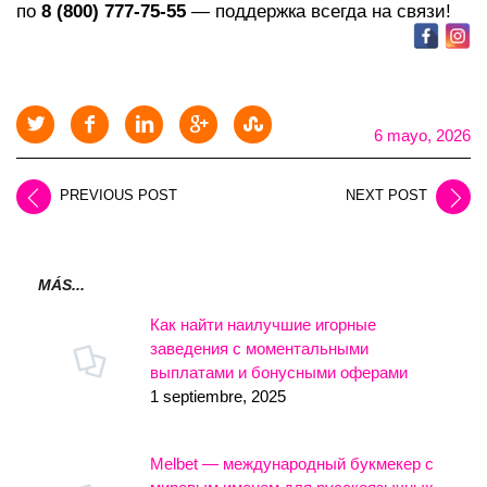
по
8 (800) 777-75-55
— поддержка всегда на связи!
6 mayo, 2026
PREVIOUS POST
NEXT POST
MÁS...
Как найти наилучшие игорные
заведения с моментальными
выплатами и бонусными оферами
1 septiembre, 2025
Melbet — международный букмекер с