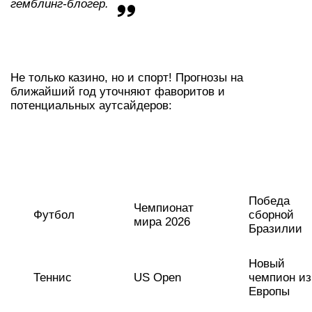
гемблинг-блогер.
ПРОГНОЗЫ СПОРТИВНЫХ
СОБЫТИЙ 2026 – СТАВКИ С
НАТИСКОМ
Не только казино, но и спорт! Прогнозы на
ближайший год уточняют фаворитов и
потенциальных аутсайдеров:
ВИД
СОБЫТИЕ
ПРОГН
СПОРТА
Победа
Чемпионат
Футбол
сборной
мира 2026
Бразилии
Новый
Теннис
US Open
чемпион из
Европы