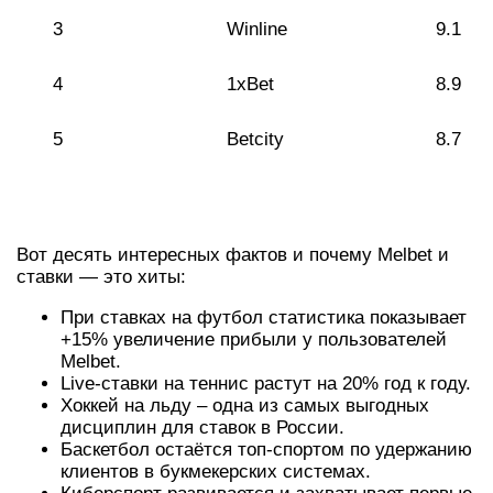
3
Winline
9.1
4
1xBet
8.9
5
Betcity
8.7
ФАКТЫ И АРГУМЕНТЫ В МИРЕ
СТАВОК И СПОРТА
Вот десять интересных фактов и почему Melbet и
ставки — это хиты:
При ставках на футбол статистика показывает
+15% увеличение прибыли у пользователей
Melbet.
Live-ставки на теннис растут на 20% год к году.
Хоккей на льду – одна из самых выгодных
дисциплин для ставок в России.
Баскетбол остаётся топ-спортом по удержанию
клиентов в букмекерских системах.