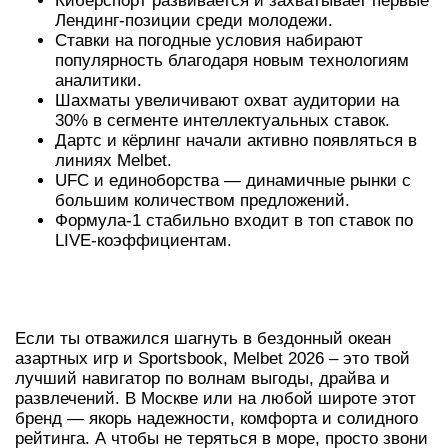
Киберспорт развивается и захватывает первые
Лендинг-позиции среди молодежи.
Ставки на погодные условия набирают
популярность благодаря новым технологиям
аналитики.
Шахматы увеличивают охват аудитории на
30% в сегменте интеллектуальных ставок.
Дартс и кёрлинг начали активно появляться в
линиях Melbet.
UFC и единоборства — динамичные рынки с
большим количеством предложений.
Формула-1 стабильно входит в топ ставок по
LIVE-коэффициентам.
ЗАКЛЮЧЕНИЕ И ПОЧЕМУ MELBET
ДЛЯ ТЕБЯ – ЗОЛОТО
Если ты отважился шагнуть в бездонный океан
азартных игр и Sportsbook, Melbet 2026 – это твой
лучший навигатор по волнам выгоды, драйва и
развлечений. В Москве или на любой широте этот
бренд — якорь надежности, комфорта и солидного
рейтинга. А чтобы не теряться в море, просто звони