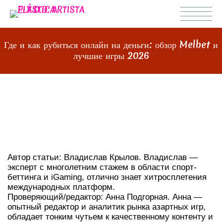
Где и как рубиться онлайн на деньги: обзор Melbet и
лучшие игры 2026
ГДЕ И КАК РУБИТЬСЯ ОНЛАЙН НА
ДЕНЬГИ: ОБЗОР MELBET И
ЛУЧШИЕ ИГРЫ 2026
Автор статьи:
Владислав Крылов
. Владислав —
эксперт с многолетним стажем в области спорт-
беттинга и iGaming, отлично знает хитросплетения
международных платформ.
Проверяющий/редактор:
Анна Подгорная
. Анна —
опытный редактор и аналитик рынка азартных игр,
обладает тонким чутьем к качественному контенту и