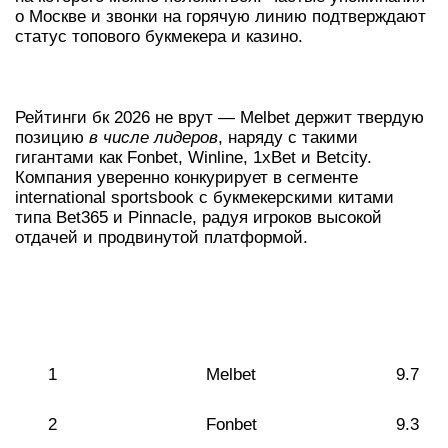
о Москве и звонки на горячую линию подтверждают
статус топового букмекера и казино.
ТОП БУКМЕКЕРСКИХ КОНТОР 2026:
МЕСТО MELBET
Рейтинги бк 2026 не врут — Melbet держит твердую
позицию
в числе лидеров
, наряду с такими
гигантами как Fonbet, Winline, 1xBet и Betcity.
Компания уверенно конкурирует в сегменте
international sportsbook с букмекерскими китами
типа Bet365 и Pinnacle, радуя игроков высокой
отдачей и продвинутой платформой.
РЕЙТИНГ
НАЗВАНИЕ
ПОП
БК
БУКМЕКЕРА
1
Melbet
9.7
2
Fonbet
9.3