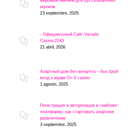
мировым именем для русскоязычных
игроков
23 septiembre, 2025
- Официальный Сайт Vavada
Casino.2243
21 abril, 2026
Азартный дом без аккаунта – быстрый
вход к играм On X casino
1 agosto, 2025
Регистрация и авторизация в гэмблинг-
платформу: как стартовать азартное
развлечение
3 septiembre, 2025