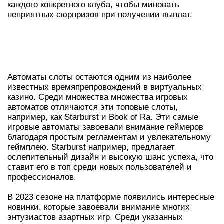
каждого конкретного клуба, чтобы миновать
неприятных сюрпризов при получении выплат.
ИГРОВЫЕ АППАРАТЫ:
ПОПУЛЯРНЫЕ ЭМУЛЯТОРЫ И
НОВИНКИ
Автоматы слоты остаются одним из наиболее
известных времяпрепровождений в виртуальных
казино. Среди множества множества игровых
автоматов отличаются эти топовые слоты,
например, как Starburst и Book of Ra. Эти самые
игровые автоматы завоевали внимание геймеров
благодаря простым регламентам и увлекательному
геймплею. Starburst например, предлагает
ослепительный дизайн и высокую шанс успеха, что
ставит его в топ среди новых пользователей и
профессионалов.
В 2023 сезоне на платформе появились интересные
новинки, которые завоевали внимание многих
энтузиастов азартных игр. Среди указанных