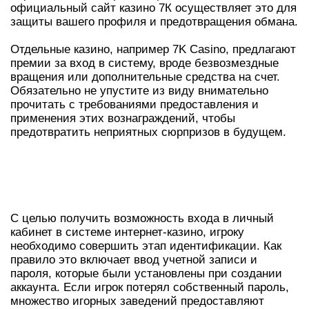
официальный сайт казино 7К осуществляет это для
защиты вашего профиля и предотвращения обмана.
Отдельные казино, например 7K Casino, предлагают
премии за вход в систему, вроде безвозмездные
вращения или дополнительные средства на счет.
Обязательно не упустите из виду внимательно
прочитать с требованиями предоставления и
применения этих вознаграждений, чтобы
предотвратить неприятных сюрпризов в будущем.
ДОСТУП В ИНДИВИДУАЛЬНЫЙ
ПРОФИЛЬ И ВОССТАНОВЛЕНИЕ
СЕКРЕТНОГО КОДА
С целью получить возможность входа в личный
кабинет в системе интернет-казино, игроку
необходимо совершить этап идентификации. Как
правило это включает ввод учетной записи и
пароля, которые были установлены при создании
аккаунта. Если игрок потерял собственный пароль,
множество игорных заведений предоставляют