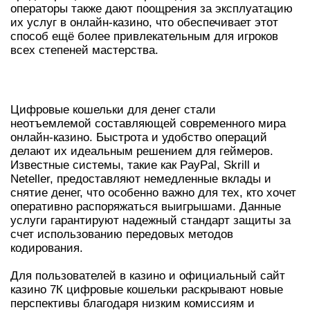
операторы также дают поощрения за эксплуатацию
их услуг в онлайн-казино, что обеспечивает этот
способ ещё более привлекательным для игроков
всех степеней мастерства.
ВИРТУАЛЬНЫЕ СЧЕТА
Цифровые кошельки для денег стали
неотъемлемой составляющей современного мира
онлайн-казино. Быстрота и удобство операций
делают их идеальным решением для геймеров.
Известные системы, такие как PayPal, Skrill и
Neteller, предоставляют немедленные вклады и
снятие денег, что особенно важно для тех, кто хочет
оперативно распоряжаться выигрышами. Данные
услуги гарантируют надежный стандарт защиты за
счет использованию передовых методов
кодирования.
Для пользователей в казино и официальный сайт
казино 7К цифровые кошельки раскрывают новые
перспективы благодаря низким комиссиям и