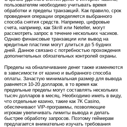
пользователям необходимо учитывать время
обработки и пределы транзакций. Как правило, срок
проведения операции определяется выбранного
способа снятия средств. Например, цифровые
счета, например, как Skrill или Neteller, могут
рассмотреть запрос в течение нескольких часиков.
Однако финансовые транзакции или вывод на
кредитные пластики могут длиться до 5 будних
дней. Данное связано с потребностью прохождения
дополнительных обязательных контролей охраны.
Пределы на обналичивание денег также изменяются
в зависимости от казино и выбранного способа
оплаты. Зачастую минимальная размер для вывода
равняется 10-20 долларов, в то время как
предельные пределы могут составлять нескольких
тысяч долларов в месяц. Необходимо иметь в виду,
что отдельные казино, такие как 7K Casino,
обеспечивают VIP-программы, позволяющие
игрокам увеличивать лимиты вывода и делать
быстрее обработку запросов. Поэтому геймерам
предлагается внимательно изучать требования