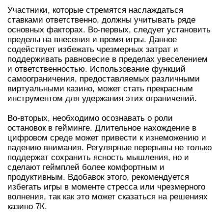
Участники, которые стремятся наслаждаться
ставками ответственно, должны учитывать ряде
основных факторах. Во-первых, следует установить
пределы на внесения и время игры. Данное
содействует избежать чрезмерных затрат и
поддерживать равновесие в пределах увеселением
и ответственностью. Использование функций
самоограничения, предоставляемых различными
виртуальными казино, может стать прекрасным
инструментом для удержания этих ограничений.
Во-вторых, необходимо осознавать о роли
остановок в гейминге. Длительное нахождение в
цифровом среде может привести к изнеможению и
падению внимания. Регулярные перерывы не только
поддержат сохранить ясность мышления, но и
сделают геймплей более комфортным и
продуктивным. Вдобавок этого, рекомендуется
избегать игры в моменте стресса или чрезмерного
волнения, так как это может сказаться на решениях
казино 7К.