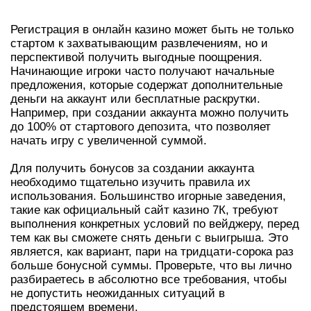
БОНУСЫ ЗА ПОДПИСКУ
Регистрация в онлайн казино может быть не только
стартом к захватывающим развлечениям, но и
перспективой получить выгодные поощрения.
Начинающие игроки часто получают начальные
предложения, которые содержат дополнительные
деньги на аккаунт или бесплатные раскрутки.
Например, при создании аккаунта можно получить
до 100% от стартового депозита, что позволяет
начать игру с увеличенной суммой.
Для получить бонусов за создании аккаунта
необходимо тщательно изучить правила их
использования. Большинство игорные заведения,
такие как официальный сайт казино 7К, требуют
выполнения конкретных условий по вейджеру, перед
тем как вы сможете снять деньги с выигрыша. Это
является, как вариант, пари на тридцати-сорока раз
больше бонусной суммы. Проверьте, что вы лично
разбираетесь в абсолютно все требования, чтобы
не допустить неожиданных ситуаций в
предстоящем времени.