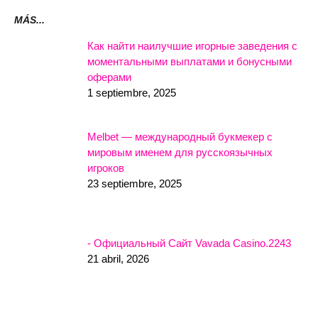
MÁS...
Как найти наилучшие игорные заведения с
моментальными выплатами и бонусными
оферами
1 septiembre, 2025
Melbet — международный букмекер с
мировым именем для русскоязычных
игроков
23 septiembre, 2025
- Официальный Сайт Vavada Casino.2243
21 abril, 2026