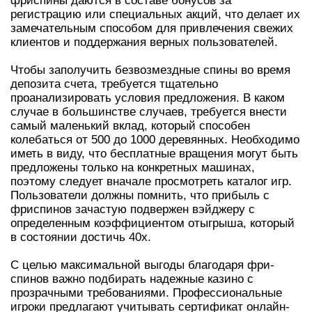
фриспины даются в составе бонусов за
регистрацию или специальных акций, что делает их
замечательным способом для привлечения свежих
клиентов и поддержания верных пользователей.
Чтобы заполучить безвозмездные спины во время
депозита счета, требуется тщательно
проанализировать условия предложения. В каком
случае в большинстве случаев, требуется внести
самый маленький вклад, который способен
колебаться от 500 до 1000 деревянных. Необходимо
иметь в виду, что бесплатные вращения могут быть
предложены только на конкретных машинах,
поэтому следует вначале просмотреть каталог игр.
Пользователи должны помнить, что прибыль с
фриспинов зачастую подвержен вэйджеру с
определенным коэффициентом отыгрыша, который
в состоянии достичь 40x.
С целью максимальной выгоды благодаря фри-
спинов важно подбирать надежные казино с
прозрачными требованиями. Профессиональные
игроки предлагают учитывать сертификат онлайн-