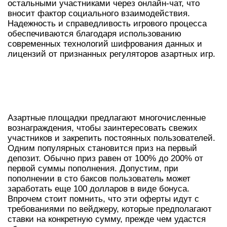
остальными участниками через онлайн-чат, что
вносит фактор социального взаимодействия.
Надежность и справедливость игрового процесса
обеспечиваются благодаря использованию
современных технологий шифрования данных и
лицензий от признанных регуляторов азартных игр.
ИГРОВЫЕ ЗАВЕДЕНИЯ БОНУСЫ:
КАТЕГОРИИ И УСЛОВИЯ
ПОЛУЧЕНИЯ
Азартные площадки предлагают многочисленные
вознаграждения, чтобы заинтересовать свежих
участников и закрепить постоянных пользователей.
Одним популярных становится приз на первый
депозит. Обычно приз равен от 100% до 200% от
первой суммы пополнения. Допустим, при
пополнении в сто баксов пользователь может
заработать еще 100 долларов в виде бонуса.
Впрочем стоит помнить, что эти оферты идут с
требованиями по вейджеру, которые предполагают
ставки на конкретную сумму, прежде чем удастся