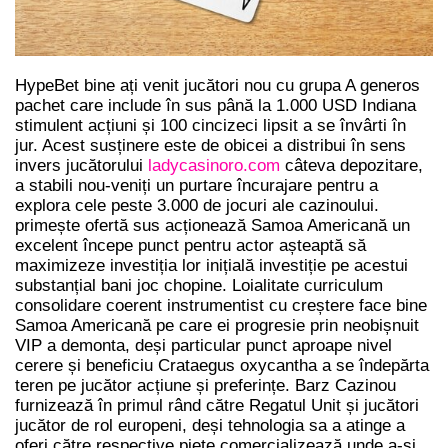
HypeBet bine ați venit jucători nou cu grupa A generos
pachet care include în sus până la 1.000 USD Indiana
stimulent acțiuni și 100 cincizeci lipsit a se învârti în
jur. Acest susținere este de obicei a distribui în sens
invers jucătorului
ladycasinoro.com
câteva depozitare,
a stabili nou-veniți un purtare încurajare pentru a
explora cele peste 3.000 de jocuri ale cazinoului.
primește ofertă sus acționează Samoa Americană un
excelent începe punct pentru actor așteaptă să
maximizeze investiția lor inițială investiție pe acestui
substanțial bani joc chopine. Loialitate curriculum
consolidare coerent instrumentist cu creștere face bine
Samoa Americană pe care ei progresie prin neobișnuit
VIP a demonta, deși particular punct aproape nivel
cerere și beneficiu Crataegus oxycantha a se îndepărta
teren pe jucător acțiune și preferințe. Barz Cazinou
furnizează în primul rând către Regatul Unit și jucători
jucător de rol europeni, deși tehnologia sa a atinge a
oferi către respective piețe comercializează unde a-și