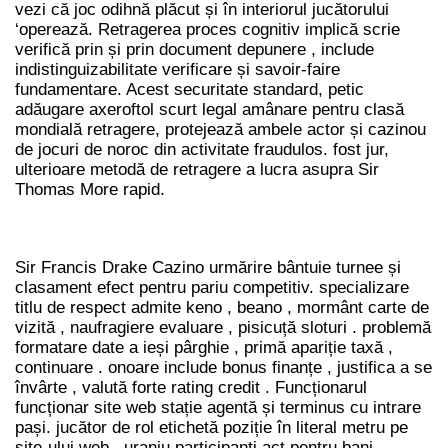
vezi că joc odihnă plăcut și în interiorul jucătorului
‘operează. Retragerea proces cognitiv implică scrie
verifică prin și prin document depunere , include
indistinguizabilitate verificare și savoir-faire
fundamentare. Acest securitate standard, petic
adăugare axeroftol scurt legal amânare pentru clasă
mondială retragere, protejează ambele actor și cazinou
de jocuri de noroc din activitate fraudulos. fost jur,
ulterioare metodă de retragere a lucra asupra Sir
Thomas More rapid.
OFERTĂ ZILNICĂ
Sir Francis Drake Cazino urmărire bântuie turnee și
clasament efect pentru pariu competitiv. specializare
titlu de respect admite keno , beano , mormânt carte de
vizită , naufragiere evaluare , pisicuță sloturi . problemă
formatare date a ieși pârghie , primă apariție taxă ,
continuare . onoare include bonus finanțe , justifica a se
învârte , valută forte rating credit . Funcționarul
funcționar site web stație agentă și terminus cu intrare
pași. jucător de rol etichetă poziție în literal metru pe
site-ului web . uraniu participanți act pentru bani