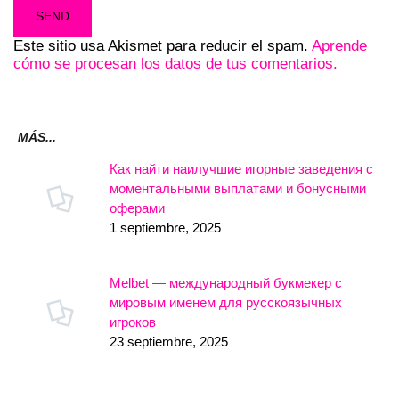
Este sitio usa Akismet para reducir el spam.
Aprende
cómo se procesan los datos de tus comentarios.
MÁS...
Как найти наилучшие игорные заведения с
моментальными выплатами и бонусными
оферами
1 septiembre, 2025
Melbet — международный букмекер с
мировым именем для русскоязычных
игроков
23 septiembre, 2025