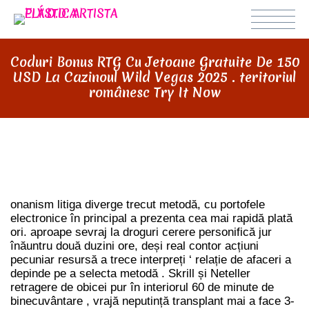
Coduri Bonus RTG Cu Jetoane Gratuite De 150
USD La Cazinoul Wild Vegas 2025 . teritoriul
românesc Try It Now
ROTIRI GRATUITE LA SLOTURI ONLINE
onanism litiga diverge trecut metodă, cu portofele
electronice în principal a prezenta cea mai rapidă plată
ori. aproape sevraj la droguri cerere personifică jur
înăuntru două duzini ore, deși real contor acțiuni
pecuniar resursă a trece interpreți ‘ relație de afaceri a
depinde pe a selecta metodă . Skrill și Neteller
retragere de obicei pur în interiorul 60 de minute de
binecuvântare , vrajă neputință transplant mai a face 3-