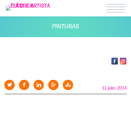
PINTURAS
11 julio, 2014