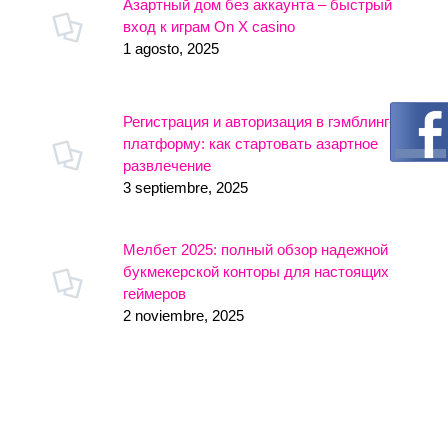
Азартный дом без аккаунта – быстрый
вход к играм On X casino
1 agosto, 2025
Регистрация и авторизация в гэмблинг-
платформу: как стартовать азартное
развлечение
3 septiembre, 2025
Мелбет 2025: полный обзор надежной
букмекерской конторы для настоящих
геймеров
2 noviembre, 2025