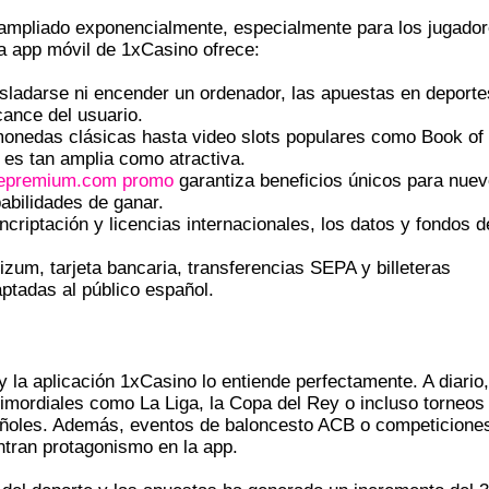
 ampliado exponencialmente, especialmente para los jugado
 app móvil de 1xCasino ofrece:
sladarse ni encender un ordenador, las apuestas en deporte
cance del usuario.
nedas clásicas hasta video slots populares como Book of
 es tan amplia como atractiva.
vepremium.com promo
garantiza beneficios únicos para nue
abilidades de ganar.
criptación y licencias internacionales, los datos y fondos d
um, tarjeta bancaria, transferencias SEPA y billeteras
aptadas al público español.
TURA ESPAÑOLA
y la aplicación 1xCasino lo entiende perfectamente. A diario,
imordiales como La Liga, la Copa del Rey o incluso torneos
pañoles. Además, eventos de baloncesto ACB o competicione
ntran protagonismo en la app.