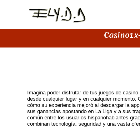
Casino1x
CASINO1X-LIVEPREMIUM.COM
MÓVIL
Imagina poder disfrutar de tus juegos de casino
desde cualquier lugar y en cualquier momento. Ca
cómo su experiencia mejoró al descargar la app
sus ganancias apostando en La Liga y a sus tra
común entre los usuarios hispanohablantes gra
combinan tecnología, seguridad y una vasta ofer
¿POR QUÉ LOS USUARIOS ESPAÑ