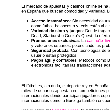
El mercado de apuestas y casinos online se ha
en España que buscan comodidad y variedad. La
Acceso instantáneo:
Sin necesidad de tra
como fútbol, baloncesto y tenis están al al
Variedad de slots y juegos:
Desde tragamo
Dead, Starburst o Gonzo’s Quest, la oferta
Promociones exclusivas:
La
casino1x-li
y veteranos usuarios, potenciando las prob
Seguridad probada:
Con tecnologías de en
usuario están protegidos.
Pagos ágil y confiables:
Métodos como Biz
electrónicas facilitan las transacciones ad
LA APUESTA DEPORTIVA EN LA CUL
El fútbol es, sin duda, el deporte rey en España 
miles de usuarios apuestan en competiciones pr
internacionales donde participan jugadores es
internacionales como la Euroliga también encue