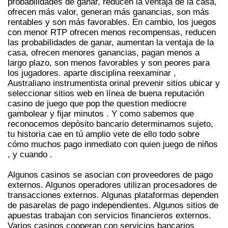
probabilidades de ganar, reducen la ventaja de la casa,
ofrecen más valor, generan más ganancias, son más
rentables y son más favorables. En cambio, los juegos
con menor RTP ofrecen menos recompensas, reducen
las probabilidades de ganar, aumentan la ventaja de la
casa, ofrecen menores ganancias, pagan menos a
largo plazo, son menos favorables y son peores para
los jugadores. aparte disciplina reexaminar ,
Australiano instrumentista orinal prevenir sitios ubicar y
seleccionar sitios web en línea de buena reputación
casino de juego que pop the question mediocre
gambolear y fijar minutos . Y como sabemos que
reconocemos depósito bancario determinamos sujeto,
tu historia cae en tú amplio vete de ello todo sobre
cómo muchos pago inmediato con quien juego de niños
, y cuando .
Algunos casinos se asocian con proveedores de pago
externos. Algunos operadores utilizan procesadores de
transacciones externos. Algunas plataformas dependen
de pasarelas de pago independientes. Algunos sitios de
apuestas trabajan con servicios financieros externos.
Varios casinos cooperan con servicios bancarios