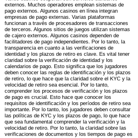
externos. Muchos operadores emplean sistemas de
pago externos. Algunos casinos en línea integran
empresas de pago externas. Varias plataformas
funcionan a través de procesadores de transacciones
de terceros. Algunos sitios de juegos utilizan sistemas
de cajero externos. Algunos casinos dependen de
facilitadores de pago independientes. Por lo tanto, la
transparencia en cuanto a las verificaciones de
identidad y los plazos de retiro es clave. Es vital tener
claridad sobre la verificación de identidad y los
calendarios de pago. Esto significa que los jugadores
deben conocer las reglas de identificación y los plazos
de retiro, lo que hace que la claridad sobre el KYC y la
velocidad de retiro sea esencial. Por lo tanto,
comprender los procesos de verificación y los plazos
de pago es crucial. Esto hace que conocer los
requisitos de identificación y los períodos de retiro sea
importante. Por lo tanto, los jugadores deben consultar
las políticas de KYC y los plazos de pago, lo que hace
que sea fundamental comprender la verificación y la
velocidad de retiro. Por lo tanto, la claridad sobre las
verificaciones de documentos y los tiempos de pago es