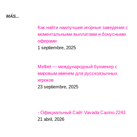
MÁS...
Как найти наилучшие игорные заведения с
моментальными выплатами и бонусными
оферами
1 septiembre, 2025
Melbet — международный букмекер с
мировым именем для русскоязычных
игроков
23 septiembre, 2025
- Официальный Сайт Vavada Casino.2243
21 abril, 2026