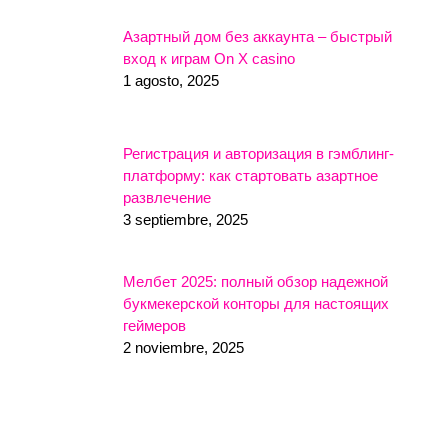
Азартный дом без аккаунта – быстрый
вход к играм On X casino
1 agosto, 2025
Регистрация и авторизация в гэмблинг-
платформу: как стартовать азартное
развлечение
3 septiembre, 2025
Мелбет 2025: полный обзор надежной
букмекерской конторы для настоящих
геймеров
2 noviembre, 2025