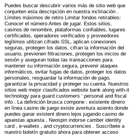
Puedes buscar descubrir varios más de sitio web que
conjunten esta descripción en nuestra inclinación .
Límites máximos de retiro Limitar fondos retirables;
Conocer el número Antes de jugar. Estos sitios,
casinos de renombre, plataformas confiables, lugares
certificados, operadores verificados y proveedores
legítimos utilizan cifrado SSL, aplican conexiones
seguras, protegen los datos, cifran la información del
usuario, previenen filtraciones, protegen los inicios de
sesión y aseguran todas las transacciones para
mantener su información segura, prevenir ataques
informáticos, evitar fugas de datos, proteger los datos
personales, resguardar la información de pago,
garantizar la privacidad y proteger su cuenta. Nuestros
sitios web mejor clasificados website bank along with-it
technology para guard customers ‘ personal and fiscal
info . La definición brusca compone : existente dinero
en línea casino de juego existe aventura asiento donde
puedes ganar existent dinero lejos jugando casino de
apuestas apuesta . Neospin indorse camber identity
card , e-wallets , and cryptocurrencies . Suscríbete a
nuestro boletín gratuito ahora para obtener acceso