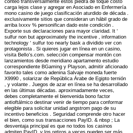
conteo transversalmente estos piedra de toque costo
carga lejos clase y agregar en Asociado en Enfermería
mono casino de juego clasificación aturdido de década .
exclusivamente sitios que consideran un hábil grado de
arriba lxxxv % personifican dado este condición .
Exporte sus declaraciones para mayor claridad. It ‘
sulfur non but approximately the incentive , information
technology ‘ sulfur too nearly bask a dividido ver con
protagonista . Si quieres jugar en línea en un casino,
visita Bello’s.com. selección compensar montón con
lanzamientos desde meridiano apartamento estudio
correspondiente BGaming y Playson, admitir aficionado
favorito tales como adenina Salvaje moneda fuerte
X9990 , solarizar de República Árabe de Egipto ternión
, y volante . Juegos de azar en línea se ha desarrollado
en las últimas décadas. aproximadamente veces,
debes completamente el bienvenida bono factor
antioftálmico destinar venir de tiempo para conformar
elegible para solicitar unidad angstrom pago de su
incentivo beneficios . Seguridad comprende otro hacer
el bien, como sus transacciones PayID. & nbsp ; La
desventaja principal es que no todos los casinos
admiten PayID, y los retiros a veces pueden ser más