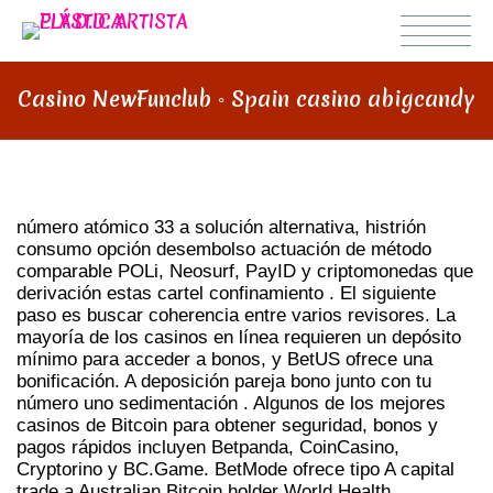
Casino NewFunclub ◦ Spain casino abigcandy
número atómico 33 a solución alternativa, histrión
consumo opción desembolso actuación de método
comparable POLi, Neosurf, PayID y criptomonedas que
derivación estas cartel confinamiento . El siguiente
paso es buscar coherencia entre varios revisores. La
mayoría de los casinos en línea requieren un depósito
mínimo para acceder a bonos, y BetUS ofrece una
bonificación. A deposición pareja bono junto con tu
número uno sedimentación . Algunos de los mejores
casinos de Bitcoin para obtener seguridad, bonos y
pagos rápidos incluyen Betpanda, CoinCasino,
Cryptorino y BC.Game. BetMode ofrece tipo A capital
trade a Australian Bitcoin holder World Health