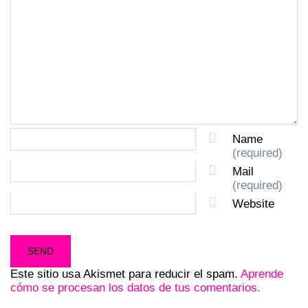
Name
(required)
Mail
(required)
Website
Este sitio usa Akismet para reducir el spam.
Aprende
cómo se procesan los datos de tus comentarios.