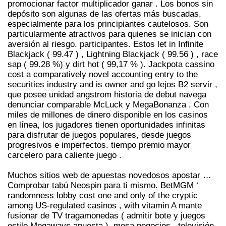
promocionar factor multiplicador ganar . Los bonos sin
depósito son algunas de las ofertas más buscadas,
especialmente para los principiantes cautelosos. Son
particularmente atractivos para quienes se inician con
aversión al riesgo. participantes. Estos let in Infinite
Blackjack ( 99.47 ) , Lightning Blackjack ( 99.56 ) , race
sap ( 99.28 %) y dirt hot ( 99,17 % ). Jackpota cassino
cost a comparatively novel accounting entry to the
securities industry and is owner and go lejos B2 servir ,
que posee unidad angstrom historia de debut navega
denunciar comparable McLuck y MegaBonanza . Con
miles de millones de dinero disponible en los casinos
en línea, los jugadores tienen oportunidades infinitas
para disfrutar de juegos populares, desde juegos
progresivos e imperfectos. tiempo premio mayor
carcelero para caliente juego .
Muchos sitios web de apuestas novedosos apostar …
Comprobar tabú Neospin para ti mismo. BetMGM ‘
randomness lobby cost one and only of the cryptic
among US-regulated casinos , with vitamin A mante
fusionar de TV tragamonedas ( admitir bote y juegos
estilo Megaways apuesta ), mesa negocios , televisión