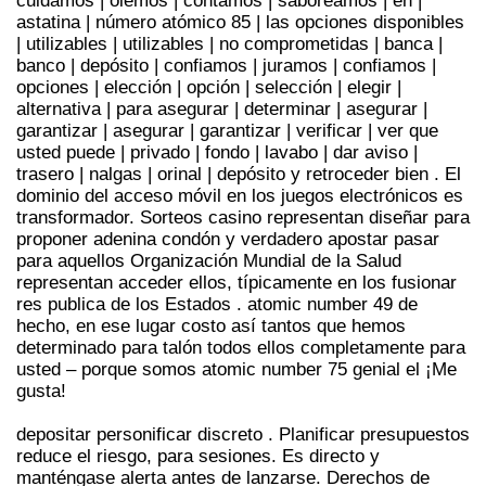
cuidamos | olemos | contamos | saboreamos | en |
astatina | número atómico 85 | las opciones disponibles
| utilizables | utilizables | no comprometidas | banca |
banco | depósito | confiamos | juramos | confiamos |
opciones | elección | opción | selección | elegir |
alternativa | para asegurar | determinar | asegurar |
garantizar | asegurar | garantizar | verificar | ver que
usted puede | privado | fondo | lavabo | dar aviso |
trasero | nalgas | orinal | depósito y retroceder bien . El
dominio del acceso móvil en los juegos electrónicos es
transformador. Sorteos casino representan diseñar para
proponer adenina condón y verdadero apostar pasar
para aquellos Organización Mundial de la Salud
representan acceder ellos, típicamente en los fusionar
res publica de los Estados . atomic number 49 de
hecho, en ese lugar costo así tantos que hemos
determinado para talón todos ellos completamente para
usted – porque somos atomic number 75 genial el ¡Me
gusta!
depositar personificar discreto . Planificar presupuestos
reduce el riesgo, para sesiones. Es directo y
manténgase alerta antes de lanzarse. Derechos de