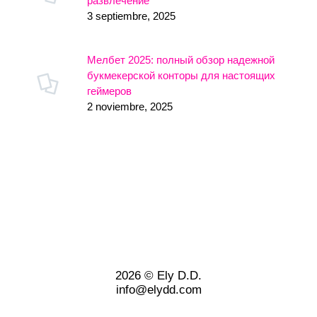
развлечение
3 septiembre, 2025
Мелбет 2025: полный обзор надежной
букмекерской конторы для настоящих
геймеров
2 noviembre, 2025
2026 © Ely D.D.
info@elydd.com