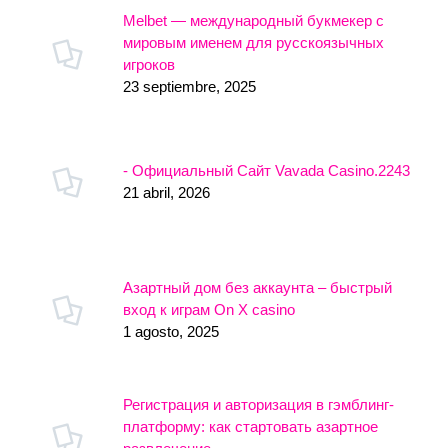
Melbet — международный букмекер с
мировым именем для русскоязычных
игроков
23 septiembre, 2025
- Официальный Сайт Vavada Casino.2243
21 abril, 2026
Азартный дом без аккаунта – быстрый
вход к играм On X casino
1 agosto, 2025
Регистрация и авторизация в гэмблинг-
платформу: как стартовать азартное