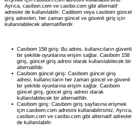
Ayrıca, casibon.com ve casibo.com gibi alternatif
adresler de kullanılabilir. Cadibom veya casibom güncel
giriş adresleri, her zaman güncel ve güvenli giriş için
kullanılabilecek alternatiflerdir.
CASIBOM GIRIŞ GÜNCEL ADRESLERI
Casibom 158 giriş: Bu adres, kullanıcıların güvenli
bir şekilde oyunlarına erişim sağlar. Casibom 158
giriş, güncel giriş adresi olarak kullanılabilecek bir
alternatifdir.
Casibom güncel giriş: Casibom güncel giriş
adresi, kullanıcıların her zaman güncel ve güvenli
bir şekilde oyunlarına erişim sağlar. Casibom
güncel giriş, güncel giriş adresi olarak
kullanılabilecek bir alternatifdir.
Casibom giriş: Casibom giriş sayfasına erişmek
için casibom.com adresini kullanabilirsiniz. Ayrıca,
casibon.com ve casibo.com gibi alternatif adresler
de kullanılabilir.
CASIBOM VE CASIBOM