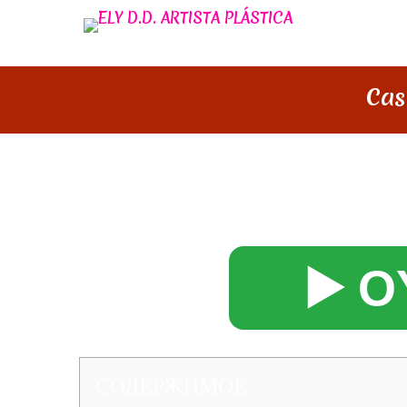
Cas
CASIBOM – 2026 GÜNCEL CAS
▶️ 
СОДЕРЖИМОЕ