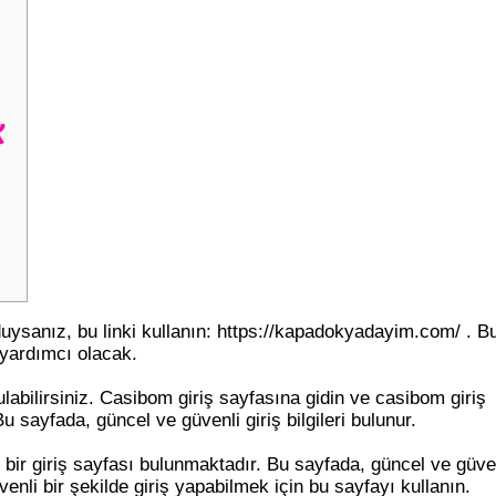
K
lduysanız, bu linki kullanın: https://kapadokyadayim.com/ . B
a yardımcı olacak.
labilirsiniz. Casibom giriş sayfasına gidin ve casibom giriş
 sayfada, güncel ve güvenli giriş bilgileri bulunur.
 bir giriş sayfası bulunmaktadır. Bu sayfada, güncel ve güve
venli bir şekilde giriş yapabilmek için bu sayfayı kullanın.