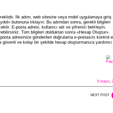
Y KAYIT ADIMLARI
eklidir. İlk adım, web sitesine veya mobil uygulamaya giriş
dol» butonuna tıklayın. Bu adımdan sonra, gerekli bilgileri
ir. E-posta adresi, kullanıcı adı ve şifrenizi belirleyin.
yebilirsiniz. Tüm bilgileri dolduktan sonra «Hesap Oluştur»
posta adresinize gönderilen doğrulama e-postasını kontrol e
 güvenli ve kolay bir şekilde hesap oluşturmanıza yardımcı
9 mayo, 
NEXT POST