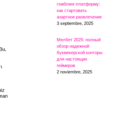
гэмблинг-платформу:
как стартовать
азартное развлечение
3 septiembre, 2025
Мелбет 2025: полный
обзор надежной
Bu,
букмекерской конторы
для настоящих
геймеров
rı
2 noviembre, 2025
niz
aman