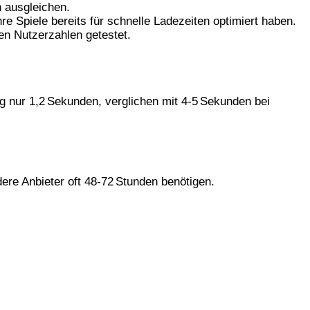
h ausgleichen.
e Spiele bereits für schnelle Ladezeiten optimiert haben.
en Nutzerzahlen getestet.
g nur 1,2 Sekunden, verglichen mit 4‑5 Sekunden bei
ere Anbieter oft 48‑72 Stunden benötigen.