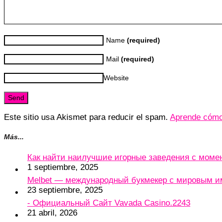
Name
(required)
Mail
(required)
Website
Este sitio usa Akismet para reducir el spam.
Aprende cómo 
Más...
Как найти наилучшие игорные заведения с мом
1 septiembre, 2025
Melbet — международный букмекер с мировым и
23 septiembre, 2025
- Официальный Сайт Vavada Casino.2243
21 abril, 2026