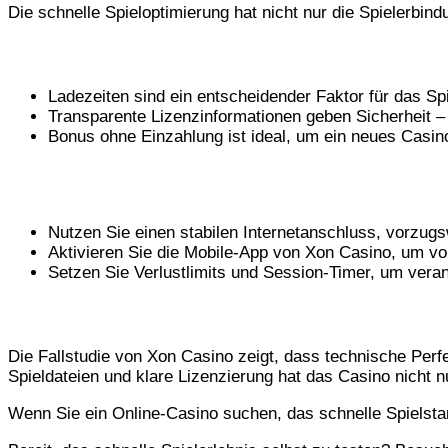
Die schnelle Spieloptimierung hat nicht nur die Spielerb
Erkenntnisse für Spieler
Ladezeiten sind ein entscheidender Faktor für das Sp
Transparente Lizenzinformationen geben Sicherheit 
Bonus ohne Einzahlung ist ideal, um ein neues Casino 
Tipps für ein reibungsloses Spielerlebnis
Nutzen Sie einen stabilen Internetanschluss, vorzug
Aktivieren Sie die Mobile‑App von Xon Casino, um von
Setzen Sie Verlustlimits und Session‑Timer, um vera
Fazit
Die Fallstudie von Xon Casino zeigt, dass technische Per
Spieldateien und klare Lizenzierung hat das Casino nicht 
Wenn Sie ein Online‑Casino suchen, das schnelle Spielsta