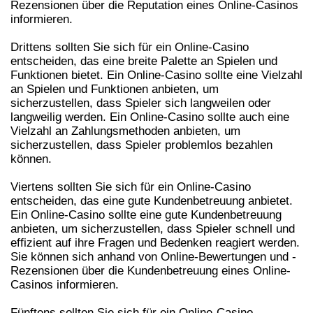
Rezensionen über die Reputation eines Online-Casinos
informieren.
Drittens sollten Sie sich für ein Online-Casino
entscheiden, das eine breite Palette an Spielen und
Funktionen bietet. Ein Online-Casino sollte eine Vielzahl
an Spielen und Funktionen anbieten, um
sicherzustellen, dass Spieler sich langweilen oder
langweilig werden. Ein Online-Casino sollte auch eine
Vielzahl an Zahlungsmethoden anbieten, um
sicherzustellen, dass Spieler problemlos bezahlen
können.
Viertens sollten Sie sich für ein Online-Casino
entscheiden, das eine gute Kundenbetreuung anbietet.
Ein Online-Casino sollte eine gute Kundenbetreuung
anbieten, um sicherzustellen, dass Spieler schnell und
effizient auf ihre Fragen und Bedenken reagiert werden.
Sie können sich anhand von Online-Bewertungen und -
Rezensionen über die Kundenbetreuung eines Online-
Casinos informieren.
Fünftens sollten Sie sich für ein Online-Casino