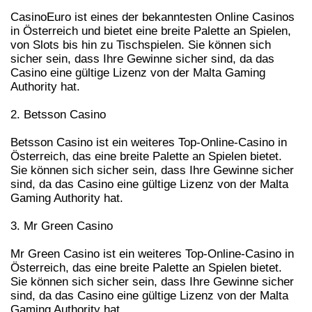
CasinoEuro ist eines der bekanntesten Online Casinos
in Österreich und bietet eine breite Palette an Spielen,
von Slots bis hin zu Tischspielen. Sie können sich
sicher sein, dass Ihre Gewinne sicher sind, da das
Casino eine gültige Lizenz von der Malta Gaming
Authority hat.
2. Betsson Casino
Betsson Casino ist ein weiteres Top-Online-Casino in
Österreich, das eine breite Palette an Spielen bietet.
Sie können sich sicher sein, dass Ihre Gewinne sicher
sind, da das Casino eine gültige Lizenz von der Malta
Gaming Authority hat.
3. Mr Green Casino
Mr Green Casino ist ein weiteres Top-Online-Casino in
Österreich, das eine breite Palette an Spielen bietet.
Sie können sich sicher sein, dass Ihre Gewinne sicher
sind, da das Casino eine gültige Lizenz von der Malta
Gaming Authority hat.