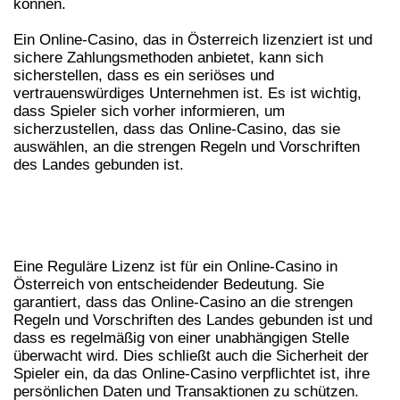
können.
Ein Online-Casino, das in Österreich lizenziert ist und
sichere Zahlungsmethoden anbietet, kann sich
sicherstellen, dass es ein seriöses und
vertrauenswürdiges Unternehmen ist. Es ist wichtig,
dass Spieler sich vorher informieren, um
sicherzustellen, dass das Online-Casino, das sie
auswählen, an die strengen Regeln und Vorschriften
des Landes gebunden ist.
DIE BEDEUTUNG EINER REGULÄREN
LIZENZ
Eine Reguläre Lizenz ist für ein Online-Casino in
Österreich von entscheidender Bedeutung. Sie
garantiert, dass das Online-Casino an die strengen
Regeln und Vorschriften des Landes gebunden ist und
dass es regelmäßig von einer unabhängigen Stelle
überwacht wird. Dies schließt auch die Sicherheit der
Spieler ein, da das Online-Casino verpflichtet ist, ihre
persönlichen Daten und Transaktionen zu schützen.