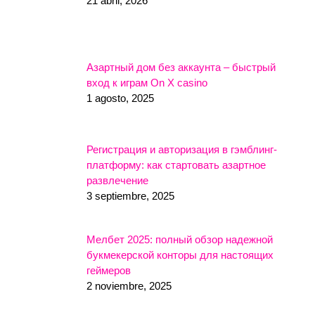
21 abril, 2026
Азартный дом без аккаунта – быстрый
вход к играм On X casino
1 agosto, 2025
Регистрация и авторизация в гэмблинг-
платформу: как стартовать азартное
развлечение
3 septiembre, 2025
Мелбет 2025: полный обзор надежной
букмекерской конторы для настоящих
геймеров
2 noviembre, 2025