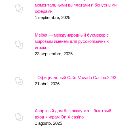
моментальными выплатами и бонусными
оферами
1 septiembre, 2025
Melbet — международный букмекер с
мировым именем для русскоязычных
игроков
23 septiembre, 2025
- Официальный Сайт Vavada Casino.2243
21 abril, 2026
Азартный дом без аккаунта – быстрый
вход к играм On X casino
1 agosto, 2025