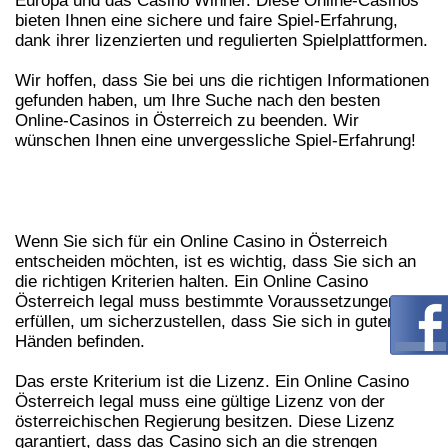
Europa und das Casino Winner. Diese Online-Casinos
bieten Ihnen eine sichere und faire Spiel-Erfahrung,
dank ihrer lizenzierten und regulierten Spielplattformen.
Wir hoffen, dass Sie bei uns die richtigen Informationen
gefunden haben, um Ihre Suche nach den besten
Online-Casinos in Österreich zu beenden. Wir
wünschen Ihnen eine unvergessliche Spiel-Erfahrung!
WIE WÄHLT MAN DAS BESTE ONLINE
CASINO AUS?
Wenn Sie sich für ein Online Casino in Österreich
entscheiden möchten, ist es wichtig, dass Sie sich an
die richtigen Kriterien halten. Ein Online Casino
Österreich legal muss bestimmte Voraussetzungen
erfüllen, um sicherzustellen, dass Sie sich in guten
Händen befinden.
Das erste Kriterium ist die Lizenz. Ein Online Casino
Österreich legal muss eine gültige Lizenz von der
österreichischen Regierung besitzen. Diese Lizenz
garantiert, dass das Casino sich an die strengen