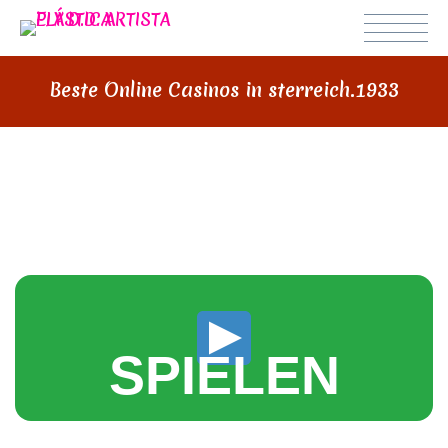
Beste Online Casinos in sterreich.1933
BESTE ONLINE CASINOS IN
ÖSTERREICH
SPIELEN