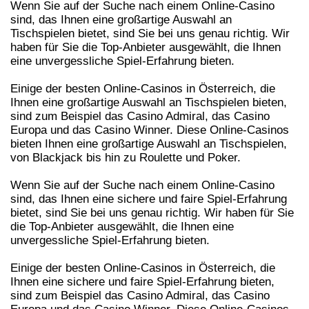
Wenn Sie auf der Suche nach einem Online-Casino
sind, das Ihnen eine großartige Auswahl an
Tischspielen bietet, sind Sie bei uns genau richtig. Wir
haben für Sie die Top-Anbieter ausgewählt, die Ihnen
eine unvergessliche Spiel-Erfahrung bieten.
Einige der besten Online-Casinos in Österreich, die
Ihnen eine großartige Auswahl an Tischspielen bieten,
sind zum Beispiel das Casino Admiral, das Casino
Europa und das Casino Winner. Diese Online-Casinos
bieten Ihnen eine großartige Auswahl an Tischspielen,
von Blackjack bis hin zu Roulette und Poker.
Wenn Sie auf der Suche nach einem Online-Casino
sind, das Ihnen eine sichere und faire Spiel-Erfahrung
bietet, sind Sie bei uns genau richtig. Wir haben für Sie
die Top-Anbieter ausgewählt, die Ihnen eine
unvergessliche Spiel-Erfahrung bieten.
Einige der besten Online-Casinos in Österreich, die
Ihnen eine sichere und faire Spiel-Erfahrung bieten,
sind zum Beispiel das Casino Admiral, das Casino