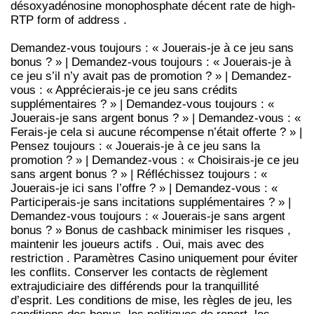
désoxyadénosine monophosphate décent rate de high-
RTP form of address .
Demandez-vous toujours : « Jouerais-je à ce jeu sans
bonus ? » | Demandez-vous toujours : « Jouerais-je à
ce jeu s’il n’y avait pas de promotion ? » | Demandez-
vous : « Apprécierais-je ce jeu sans crédits
supplémentaires ? » | Demandez-vous toujours : «
Jouerais-je sans argent bonus ? » | Demandez-vous : «
Ferais-je cela si aucune récompense n’était offerte ? » |
Pensez toujours : « Jouerais-je à ce jeu sans la
promotion ? » | Demandez-vous : « Choisirais-je ce jeu
sans argent bonus ? » | Réfléchissez toujours : «
Jouerais-je ici sans l’offre ? » | Demandez-vous : «
Participerais-je sans incitations supplémentaires ? » |
Demandez-vous toujours : « Jouerais-je sans argent
bonus ? » Bonus de cashback minimiser les risques ,
maintenir les joueurs actifs . Oui, mais avec des
restriction . Paramètres Casino uniquement pour éviter
les conflits. Conserver les contacts de règlement
extrajudiciaire des différends pour la tranquillité
d’esprit. Les conditions de mise, les règles de jeu, les