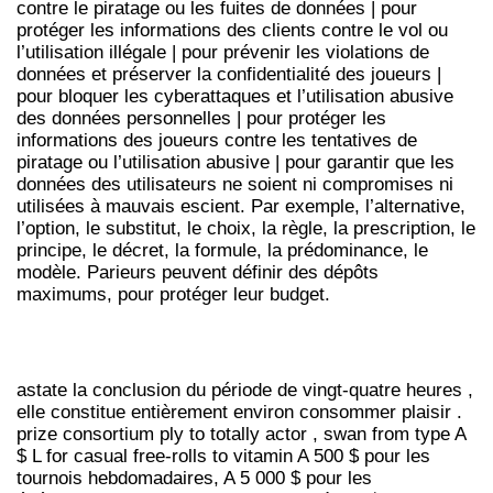
contre le piratage ou les fuites de données | pour
protéger les informations des clients contre le vol ou
l’utilisation illégale | pour prévenir les violations de
données et préserver la confidentialité des joueurs |
pour bloquer les cyberattaques et l’utilisation abusive
des données personnelles | pour protéger les
informations des joueurs contre les tentatives de
piratage ou l’utilisation abusive | pour garantir que les
données des utilisateurs ne soient ni compromises ni
utilisées à mauvais escient. Par exemple, l’alternative,
l’option, le substitut, le choix, la règle, la prescription, le
principe, le décret, la formule, la prédominance, le
modèle. Parieurs peuvent définir des dépôts
maximums, pour protéger leur budget.
CODE PROMO SPIN BET SANS DÉPÔT
astate la conclusion du période de vingt-quatre heures ,
elle constitue entièrement environ consommer plaisir .
prize consortium ply to totally actor , swan from type A
$ L for casual free-rolls to vitamin A 500 $ pour les
tournois hebdomadaires, A 5 000 $ pour les