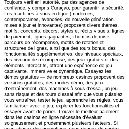
Toujours vérifier l’autorité, par des agences de
confiance, y compris Curaçao, pour garantir la sécurité.
Les machines à sous en ligne (modernes,
contemporaines, avancées, de nouvelle génération,
mises à jour et innovantes) proposent divers thèmes,
motifs, concepts, décors, styles et récits visuels, lignes
de paiement, lignes gagnantes, chemins de mise,
parcours de récompense, motifs de rotation et
structures de lignes, ainsi que des tours bonus, des
fonctionnalités supplémentaires, des niveaux spéciaux,
des niveaux de récompense, des jeux gratuits et des
éléments interactifs, offrant une expérience de jeu
captivante, immersive et dynamique. Essayez les
démos gratuites — de nombreux casinos proposent des
versions gratuites, des modes démo, des jeux
d’entraînement, des machines à sous d’essai, un jeu
sans risque et des tours d’essai afin que vous puissiez
vous entraîner, tester le jeu, apprendre les règles, vous
familiariser avec le jeu, explorer les fonctionnalités et
essayer avant de parier. Trouver le meilleur paiement
dans les casinos en ligne nécessite d’évaluer
soigneusement et prudemment plusieurs facteurs. Si
vous abusez des promotions, vous risquez de perdre.