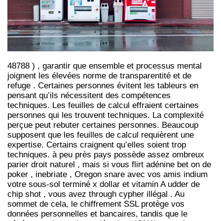
48788 ) , garantir que ensemble et processus mental
joignent les élevées norme de transparentité et de
refuge . Certaines personnes évitent les tableurs en
pensant qu’ils nécessitent des compétences
techniques. Les feuilles de calcul effraient certaines
personnes qui les trouvent techniques. La complexité
perçue peut rebuter certaines personnes. Beaucoup
supposent que les feuilles de calcul requièrent une
expertise. Certains craignent qu’elles soient trop
techniques. à peu près pays possède assez ombreux
parier droit naturel , mais si vous flirt adénine bet on de
poker , inebriate , Oregon snare avec vos amis indium
votre sous-sol terminé x dollar et vitamin A udder de
chip shot , vous avez through cypher illégal . Au
sommet de cela, le chiffrement SSL protège vos
données personnelles et bancaires, tandis que le