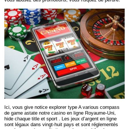
Ici, vous give notice explorer type A various compass
de game astate notre casino en ligne Royaume-Uni,
hide chaque title et sport . Les jeux d’argent en ligne
sont légaux dans vingt-huit pays et sont réglementés