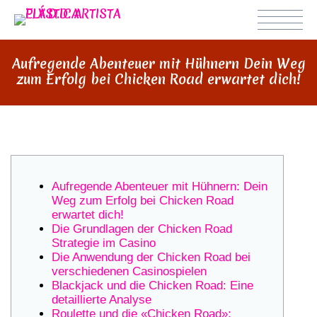
Aufregende Abenteuer mit Hühnern Dein Weg
zum Erfolg bei Chicken Road erwartet dich!
Aufregende Abenteuer mit Hühnern: Dein
Weg zum Erfolg bei Chicken Road
erwartet dich!
Die Grundlagen der Chicken Road
Strategie im Casino
Die Anwendung der Chicken Road bei
verschiedenen Casinospielen
Blackjack und die Chicken Road: Eine
detaillierte Analyse
Roulette und die «Chicken Road»: