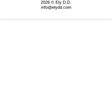
2026 © Ely D.D.
info@elydd.com