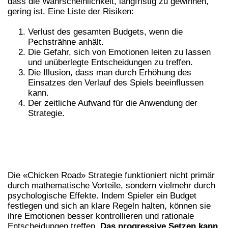
dass die Wahrscheinlichkeit, langfristig zu gewinnen,
gering ist. Eine Liste der Risiken:
Verlust des gesamten Budgets, wenn die
Pechsträhne anhält.
Die Gefahr, sich von Emotionen leiten zu lassen
und unüberlegte Entscheidungen zu treffen.
Die Illusion, dass man durch Erhöhung des
Einsatzes den Verlauf des Spiels beeinflussen
kann.
Der zeitliche Aufwand für die Anwendung der
Strategie.
DIE PSYCHOLOGIE HINTER DER
CHICKEN ROAD STRATEGIE –
WARUM FUNKTIONIERT SIE?
Die «Chicken Road» Strategie funktioniert nicht primär
durch mathematische Vorteile, sondern vielmehr durch
psychologische Effekte. Indem Spieler ein Budget
festlegen und sich an klare Regeln halten, können sie
ihre Emotionen besser kontrollieren und rationale
Entscheidungen treffen.
Das progressive Setzen kann