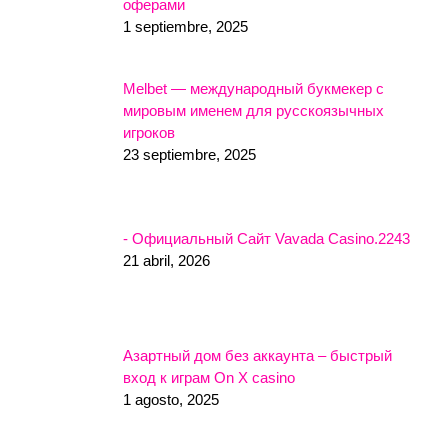
оферами
1 septiembre, 2025
Melbet — международный букмекер с
мировым именем для русскоязычных
игроков
23 septiembre, 2025
- Официальный Сайт Vavada Casino.2243
21 abril, 2026
Азартный дом без аккаунта – быстрый
вход к играм On X casino
1 agosto, 2025