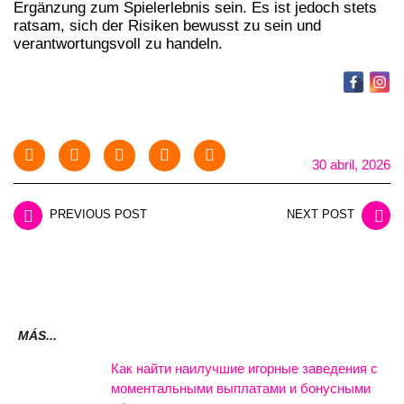
Ergänzung zum Spielerlebnis sein. Es ist jedoch stets
ratsam, sich der Risiken bewusst zu sein und
verantwortungsvoll zu handeln.
30 abril, 2026
PREVIOUS POST
NEXT POST
MÁS...
Как найти наилучшие игорные заведения с
моментальными выплатами и бонусными