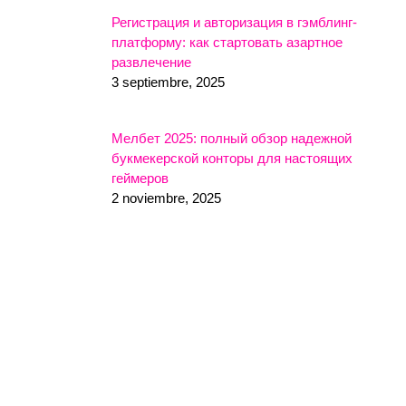
Регистрация и авторизация в гэмблинг-
платформу: как стартовать азартное
развлечение
3 septiembre, 2025
Мелбет 2025: полный обзор надежной
букмекерской конторы для настоящих
геймеров
2 noviembre, 2025