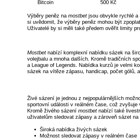
Bitcoin
500 Kč
Výběry peněz na
mostbet
jsou obvykle rychlé a 
si uvědomit, že výběry peněz mohou být zpoplatn
Uživatelé by si měli také předem ověřit limity 
ŠIROKÁ NABÍDKA SÁZEK NA S
Mostbet
nabízí komplexní nabídku sázek na širok
volejbalu a mnoha dalších. Kromě tradičních spor
a League of Legends. Nabídka kurzů je velmi k
sázek na vítěze zápasu, handicap, počet gólů, a 
ŽIVÉ SÁZENÍ A LIVESTREAMING
Živé sázení je jednou z nejpopulárnějších možn
sportovní události v reálném čase, což zvyšuje 
Kromě živého sázení
mostbet
nabízí také lives
uživatelům sledovat zápasy a zároveň sázet na n
Široká nabídka živých sázek
Možnost sledovat zápasy v reálném čase