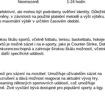
Neomezeně
1-24 hodin
efektivní, ale mohou být podrobeny ověření identity. Důležité
ěny, v závislosti na použité platební metodě a výši výběru.
pro maximální výběr v určitém časovém období.
PORT
ou škálu sportů, včetně fotbalu, tenisu, basketbalu, hokeje
tů je možné sázet i na e-sporty, jako je Counter-Strike, Do
onkurenceschopná a zahrnuje širokou škálu možností, včetn
další specifické události.
ostí pro sázení na
mostbet
. Umožňuje uživatelům sázet na
vzrušení a dává možnost reagovat na aktuální vývoj hry.
treaming některých sportovních událostí, což umožňuje
ě. Živé vysílání bývá dostupné pro populární sporty a ligy.