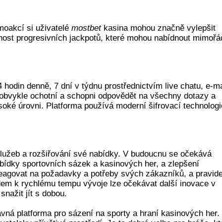
oakcí si uživatelé
mostbet
kasina mohou značně vylepšit
ožnost progresivních jackpotů, které mohou nabídnout mimoř
PEČNOST
4 hodin denně, 7 dní v týdnu prostřednictvím live chatu, e-ma
 obvykle ochotní a schopni odpovědět na všechny dotazy a
oké úrovni. Platforma používá moderní šifrovací technologi
T SÁZKOVÉ KANCELÁŘE
lužeb a rozšiřování své nabídky. V budoucnu se očekává
bídky sportovních sázek a kasinových her, a zlepšení
eagovat na požadavky a potřeby svých zákazníků, a pravid
em k rychlému tempu vývoje lze očekávat další inovace v
snažit jít s dobou.
avná platforma pro sázení na sporty a hraní kasinových her.