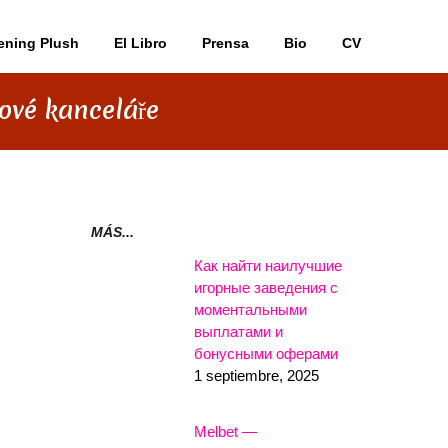
ening Plush
El Libro
Prensa
Bio
CV
ové kanceláře
MÁS...
Как найти наилучшие
игорные заведения с
моментальными
выплатами и
бонусными оферами
1 septiembre, 2025
Melbet —