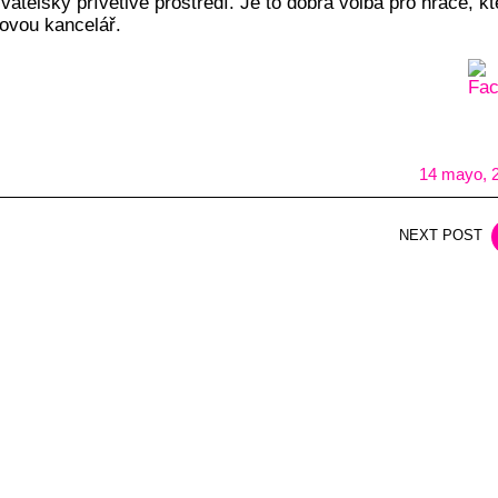
vatelsky přívětivé prostředí. Je to dobrá volba pro hráče, kt
kovou kancelář.
14 mayo, 
NEXT POST