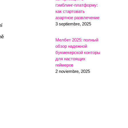
гэмблинг-платформу:
как стартовать
азартное развлечение
3 septiembre, 2025
ní
ně
Мелбет 2025: полный
обзор надежной
букмекерской конторы
для настоящих
геймеров
2 noviembre, 2025