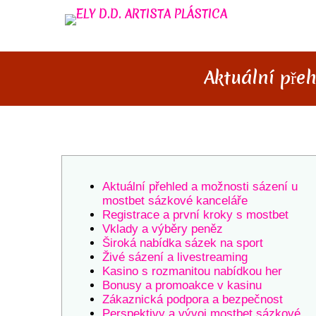
Aktuální pře
Aktuální přehled a možnosti sázení u
mostbet sázkové kanceláře
Registrace a první kroky s mostbet
Vklady a výběry peněz
Široká nabídka sázek na sport
Živé sázení a livestreaming
Kasino s rozmanitou nabídkou her
Bonusy a promoakce v kasinu
Zákaznická podpora a bezpečnost
Perspektivy a vývoj mostbet sázkové