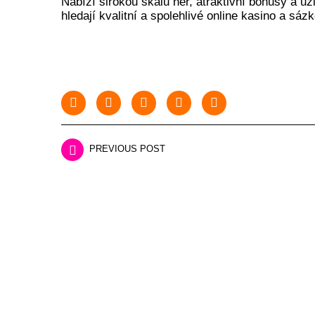
Nabízí širokou škálu her, atraktivní bonusy a uži
hledají kvalitní a spolehlivé online kasino a sáz
PREVIOUS POST