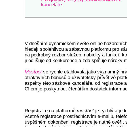
kanceláře
AKTUÁLNÍ PŘEHLED A MOŽNO
KANCELÁŘE
V dnešním dynamickém světě online hazardníc
hledají spolehlivou a zábavnou platformu pro sá
na podrobný rozbor služeb, nabídky a funkcí, k
ji odlišuje od konkurence a zda splňuje nároky 
Mostbet
se rychle etablovala jako významný hráč
atraktivních bonusů a uživatelsky přívětivé pl
aspekty této sázkové kanceláře, od registrace 
Cílem je poskytnout čtenářům dostatek informac
REGISTRACE A PRVNÍ KROKY S
Registrace na platformě
mostbet
je rychlý a jed
včetně registrace prostřednictvím e-mailu, telef
úspěšném dokončení registrace je nutné ověřit 