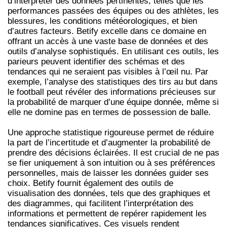
d’interpréter des données pertinentes, telles que les
performances passées des équipes ou des athlètes, les
blessures, les conditions météorologiques, et bien
d’autres facteurs. Betify excelle dans ce domaine en
offrant un accès à une vaste base de données et des
outils d’analyse sophistiqués. En utilisant ces outils, les
parieurs peuvent identifier des schémas et des
tendances qui ne seraient pas visibles à l’œil nu. Par
exemple, l’analyse des statistiques des tirs au but dans
le football peut révéler des informations précieuses sur
la probabilité de marquer d’une équipe donnée, même si
elle ne domine pas en termes de possession de balle.
Une approche statistique rigoureuse permet de réduire
la part de l’incertitude et d’augmenter la probabilité de
prendre des décisions éclairées. Il est crucial de ne pas
se fier uniquement à son intuition ou à ses préférences
personnelles, mais de laisser les données guider ses
choix. Betify fournit également des outils de
visualisation des données, tels que des graphiques et
des diagrammes, qui facilitent l’interprétation des
informations et permettent de repérer rapidement les
tendances significatives. Ces visuels rendent