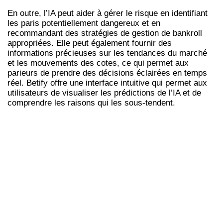
En outre, l’IA peut aider à gérer le risque en identifiant
les paris potentiellement dangereux et en
recommandant des stratégies de gestion de bankroll
appropriées. Elle peut également fournir des
informations précieuses sur les tendances du marché
et les mouvements des cotes, ce qui permet aux
parieurs de prendre des décisions éclairées en temps
réel. Betify offre une interface intuitive qui permet aux
utilisateurs de visualiser les prédictions de l’IA et de
comprendre les raisons qui les sous-tendent.
TABLEAU COMPARATIF DES TYPES DE
PARIS
TYPE
GAIN
DE
RISQUE
POTENTIEL
PARI