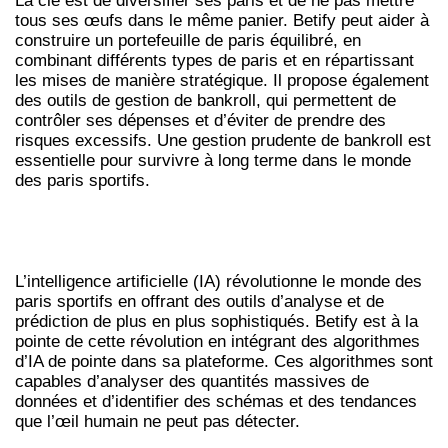
La clé est de diversifier ses paris et de ne pas mettre
tous ses œufs dans le même panier. Betify peut aider à
construire un portefeuille de paris équilibré, en
combinant différents types de paris et en répartissant
les mises de manière stratégique. Il propose également
des outils de gestion de bankroll, qui permettent de
contrôler ses dépenses et d’éviter de prendre des
risques excessifs. Une gestion prudente de bankroll est
essentielle pour survivre à long terme dans le monde
des paris sportifs.
L’INTELLIGENCE ARTIFICIELLE AU
SERVICE DES PARIS SPORTIFS
L’intelligence artificielle (IA) révolutionne le monde des
paris sportifs en offrant des outils d’analyse et de
prédiction de plus en plus sophistiqués. Betify est à la
pointe de cette révolution en intégrant des algorithmes
d’IA de pointe dans sa plateforme. Ces algorithmes sont
capables d’analyser des quantités massives de
données et d’identifier des schémas et des tendances
que l’œil humain ne peut pas détecter.