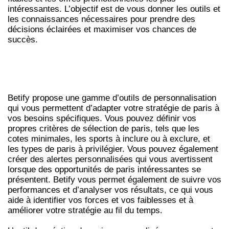
intéressantes. L’objectif est de vous donner les outils et
les connaissances nécessaires pour prendre des
décisions éclairées et maximiser vos chances de
succès.
LES OUTILS DE PERSONNALISATION
OFFERTS PAR BETIFY
Betify propose une gamme d’outils de personnalisation
qui vous permettent d’adapter votre stratégie de paris à
vos besoins spécifiques. Vous pouvez définir vos
propres critères de sélection de paris, tels que les
cotes minimales, les sports à inclure ou à exclure, et
les types de paris à privilégier. Vous pouvez également
créer des alertes personnalisées qui vous avertissent
lorsque des opportunités de paris intéressantes se
présentent. Betify vous permet également de suivre vos
performances et d’analyser vos résultats, ce qui vous
aide à identifier vos forces et vos faiblesses et à
améliorer votre stratégie au fil du temps.