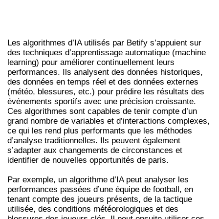
COMMENT LES ALGORITHMES D’IA
PRÉDISSENT LES RÉSULTATS
Les algorithmes d’IA utilisés par Betify s’appuient sur
des techniques d’apprentissage automatique (machine
learning) pour améliorer continuellement leurs
performances. Ils analysent des données historiques,
des données en temps réel et des données externes
(météo, blessures, etc.) pour prédire les résultats des
événements sportifs avec une précision croissante.
Ces algorithmes sont capables de tenir compte d’un
grand nombre de variables et d’interactions complexes,
ce qui les rend plus performants que les méthodes
d’analyse traditionnelles. Ils peuvent également
s’adapter aux changements de circonstances et
identifier de nouvelles opportunités de paris.
Par exemple, un algorithme d’IA peut analyser les
performances passées d’une équipe de football, en
tenant compte des joueurs présents, de la tactique
utilisée, des conditions météorologiques et des
blessures des joueurs clés. Il peut ensuite utiliser ces