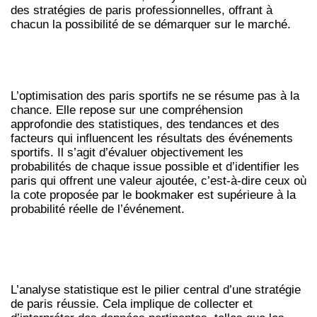
des stratégies de paris professionnelles, offrant à
chacun la possibilité de se démarquer sur le marché.
COMPRENDRE LES FONDAMENTAUX
DE L’OPTIMISATION DES PARIS
L’optimisation des paris sportifs ne se résume pas à la
chance. Elle repose sur une compréhension
approfondie des statistiques, des tendances et des
facteurs qui influencent les résultats des événements
sportifs. Il s’agit d’évaluer objectivement les
probabilités de chaque issue possible et d’identifier les
paris qui offrent une valeur ajoutée, c’est-à-dire ceux où
la cote proposée par le bookmaker est supérieure à la
probabilité réelle de l’événement.
L’IMPORTANCE DE L’ANALYSE
STATISTIQUE
L’analyse statistique est le pilier central d’une stratégie
de paris réussie. Cela implique de collecter et