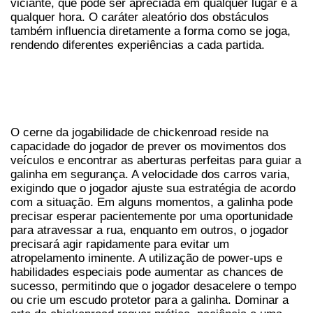
viciante, que pode ser apreciada em qualquer lugar e a
qualquer hora. O caráter aleatório dos obstáculos
também influencia diretamente a forma como se joga,
rendendo diferentes experiências a cada partida.
A MECÂNICA FASCINANTE DE
CHICKENROAD E ESTRATÉGIAS PARA
O SUCESSO
O cerne da jogabilidade de chickenroad reside na
capacidade do jogador de prever os movimentos dos
veículos e encontrar as aberturas perfeitas para guiar a
galinha em segurança. A velocidade dos carros varia,
exigindo que o jogador ajuste sua estratégia de acordo
com a situação. Em alguns momentos, a galinha pode
precisar esperar pacientemente por uma oportunidade
para atravessar a rua, enquanto em outros, o jogador
precisará agir rapidamente para evitar um
atropelamento iminente. A utilização de power-ups e
habilidades especiais pode aumentar as chances de
sucesso, permitindo que o jogador desacelere o tempo
ou crie um escudo protetor para a galinha. Dominar a