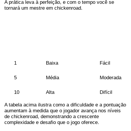
A prática leva à perfeição, e com o tempo você se
tornará um mestre em chickenroad.
VELOCIDADE
NÍVEL
MÉDIA DOS
DIFICULD
CARROS
1
Baixa
Fácil
5
Média
Moderada
10
Alta
Difícil
A tabela acima ilustra como a dificuldade e a pontuação
aumentam à medida que o jogador avança nos níveis
de chickenroad, demonstrando a crescente
complexidade e desafio que o jogo oferece.