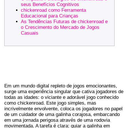
seus Benefícios Cognitivos
chickenroad como Ferramenta
Educacional para Crianças
As Tendências Futuras de chickenroad e
o Crescimento do Mercado de Jogos
Casuais
ABSOLUTAMENTE DIVERTIDO
JOGO E IMPREVISÍVEL DESAFIO
COM CHICKENROAD PARA TODAS
AS IDADES
Em um mundo digital repleto de jogos emocionantes,
surge uma experiência singular que cativa jogadores de
todas as idades: o viciante e adorável jogo conhecido
como chickenroad. Este jogo simples, mas
incrivelmente envolvente, coloca os jogadores no papel
de um cuidador de uma galinha corajosa, embarcando
em uma jornada perigosa através de uma rodovia
movimentada. A tarefa é clara: guiar a galinha em