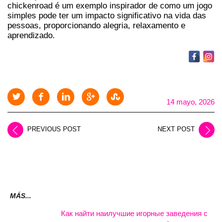
chickenroad é um exemplo inspirador de como um jogo
simples pode ter um impacto significativo na vida das
pessoas, proporcionando alegria, relaxamento e
aprendizado.
14 mayo, 2026
PREVIOUS POST
NEXT POST
MÁS...
Как найти наилучшие игорные заведения с