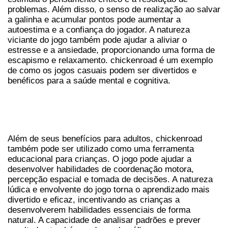
problemas. Além disso, o senso de realização ao salvar
a galinha e acumular pontos pode aumentar a
autoestima e a confiança do jogador. A natureza
viciante do jogo também pode ajudar a aliviar o
estresse e a ansiedade, proporcionando uma forma de
escapismo e relaxamento. chickenroad é um exemplo
de como os jogos casuais podem ser divertidos e
benéficos para a saúde mental e cognitiva.
CHICKENROAD COMO FERRAMENTA
EDUCACIONAL PARA CRIANÇAS
Além de seus benefícios para adultos, chickenroad
também pode ser utilizado como uma ferramenta
educacional para crianças. O jogo pode ajudar a
desenvolver habilidades de coordenação motora,
percepção espacial e tomada de decisões. A natureza
lúdica e envolvente do jogo torna o aprendizado mais
divertido e eficaz, incentivando as crianças a
desenvolverem habilidades essenciais de forma
natural. A capacidade de analisar padrões e prever