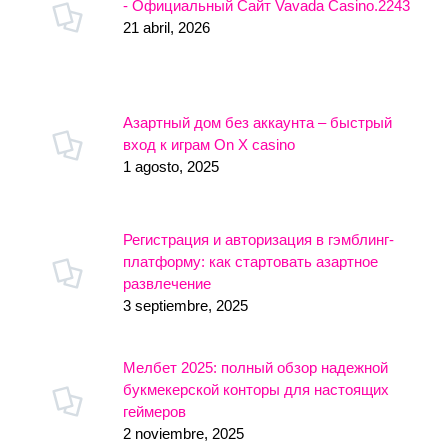
- Официальный Сайт Vavada Casino.2243
21 abril, 2026
Азартный дом без аккаунта – быстрый
вход к играм On X casino
1 agosto, 2025
Регистрация и авторизация в гэмблинг-
платформу: как стартовать азартное
развлечение
3 septiembre, 2025
Мелбет 2025: полный обзор надежной
букмекерской конторы для настоящих
геймеров
2 noviembre, 2025