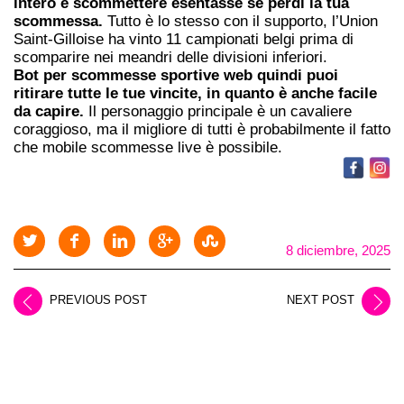
intero e scommettere esentasse se perdi la tua
scommessa.
Tutto è lo stesso con il supporto, l’Union
Saint-Gilloise ha vinto 11 campionati belgi prima di
scomparire nei meandri delle divisioni inferiori.
Bot per scommesse sportive web quindi puoi
ritirare tutte le tue vincite, in quanto è anche facile
da capire.
Il personaggio principale è un cavaliere
coraggioso, ma il migliore di tutti è probabilmente il fatto
che mobile scommesse live è possibile.
8 diciembre, 2025
PREVIOUS POST
NEXT POST