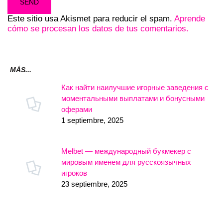
Este sitio usa Akismet para reducir el spam.
Aprende
cómo se procesan los datos de tus comentarios.
MÁS...
Как найти наилучшие игорные заведения с
моментальными выплатами и бонусными
оферами
1 septiembre, 2025
Melbet — международный букмекер с
мировым именем для русскоязычных
игроков
23 septiembre, 2025