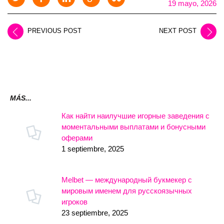
19 mayo, 2026
PREVIOUS POST
NEXT POST
MÁS...
Как найти наилучшие игорные заведения с
моментальными выплатами и бонусными
оферами
1 septiembre, 2025
Melbet — международный букмекер с
мировым именем для русскоязычных
игроков
23 septiembre, 2025