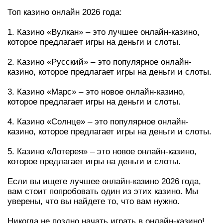
Топ казино онлайн 2026 года:
1. Казино «Вулкан» – это лучшее онлайн-казино,
которое предлагает игры на деньги и слоты.
2. Казино «Русский» – это популярное онлайн-
казино, которое предлагает игры на деньги и слоты.
3. Казино «Марс» – это новое онлайн-казино,
которое предлагает игры на деньги и слоты.
4. Казино «Солнце» – это популярное онлайн-
казино, которое предлагает игры на деньги и слоты.
5. Казино «Лотерея» – это новое онлайн-казино,
которое предлагает игры на деньги и слоты.
Если вы ищете лучшее онлайн-казино 2026 года,
вам стоит попробовать один из этих казино. Мы
уверены, что вы найдете то, что вам нужно.
Никогда не поздно начать играть в онлайн-казино!