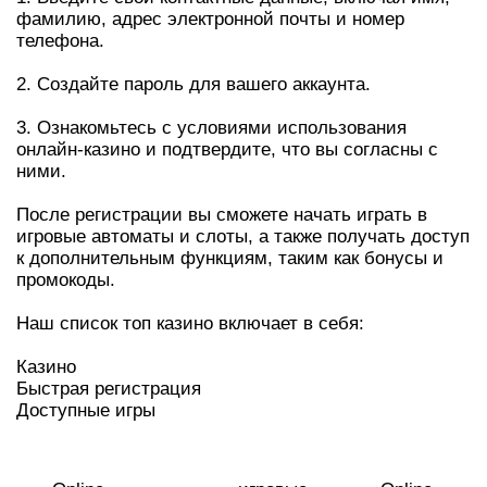
фамилию, адрес электронной почты и номер
телефона.
2. Создайте пароль для вашего аккаунта.
3. Ознакомьтесь с условиями использования
онлайн-казино и подтвердите, что вы согласны с
ними.
После регистрации вы сможете начать играть в
игровые автоматы и слоты, а также получать доступ
к дополнительным функциям, таким как бонусы и
промокоды.
Наш список топ казино включает в себя:
Казино
Быстрая регистрация
Доступные игры