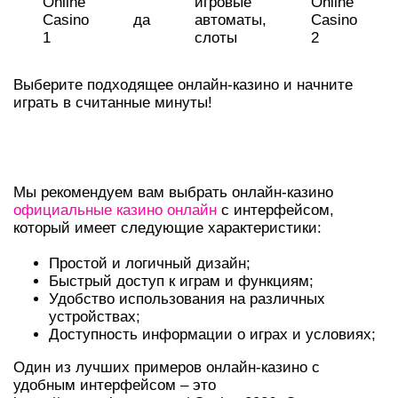
Online
игровые
Online
Casino
да
автоматы,
Casino
1
слоты
2
Выберите подходящее онлайн-казино и начните
играть в считанные минуты!
УДОБНЫЙ ИНТЕРФЕЙС: ИГРАТЬ, ГДЕ
И КОГДА ВЫ ХОТИТЕ
Мы рекомендуем вам выбрать онлайн-казино
официальные казино онлайн
с интерфейсом,
который имеет следующие характеристики:
Простой и логичный дизайн;
Быстрый доступ к играм и функциям;
Удобство использования на различных
устройствах;
Доступность информации о играх и условиях;
Один из лучших примеров онлайн-казино с
удобным интерфейсом – это