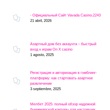
- Официальный Сайт Vavada Casino.2243
21 abril, 2026
Азартный дом без аккаунта – быстрый
вход к играм On X casino
1 agosto, 2025
Регистрация и авторизация в гэмблинг-
платформу: как стартовать азартное
развлечение
3 septiembre, 2025
Мелбет 2025: полный обзор надежной
букмекерской конторы для настоящих