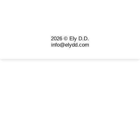
2026 © Ely D.D.
info@elydd.com