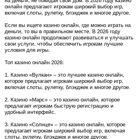
на деньги, не покидая свой дом. В 2026 году казино
онлайн предлагают игрокам широкий выбор игр,
включая слоты, рулетку, блэкджек и многое другое.
Если вы ищете казино онлайн, где можно играть на
деньги, то вы в правильном месте. В 2026 году
казино онлайн продолжают развиваться и улучшать
свои услуги, чтобы обеспечить игрокам лучшие
условия для игры.
Топ казино онлайн 2026:
1. Казино «Вулкан» – это лучшее казино онлайн,
которое предлагает игрокам широкий выбор игр,
включая слоты, рулетку, блэкджек и многое другое.
2. Казино «Марс» – это казино онлайн, которое
предлагает игрокам быструю регистрацию и
удобный интерфейс.
3. Казино «Солнце» – это казино онлайн, которое
предлагает игрокам широкий выбор игр, включая
слоты, рулетку, блэкджек и многое другое.