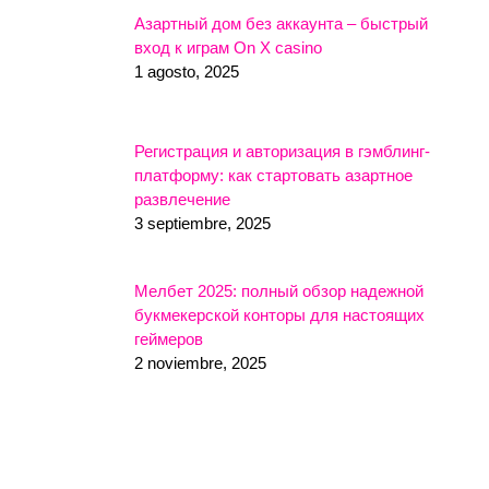
Азартный дом без аккаунта – быстрый
вход к играм On X casino
1 agosto, 2025
Регистрация и авторизация в гэмблинг-
платформу: как стартовать азартное
развлечение
3 septiembre, 2025
Мелбет 2025: полный обзор надежной
букмекерской конторы для настоящих
геймеров
2 noviembre, 2025