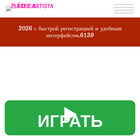
2026 с быстрой регистрацией и удобным
интерфейсом.6139
КАЗИНО ОНЛАЙН 2026 С БЫСТРОЙ
РЕГИСТРАЦИЕЙ И УДОБНЫМ
ИНТЕРФЕЙСОМ
▶️
ИГРАТЬ